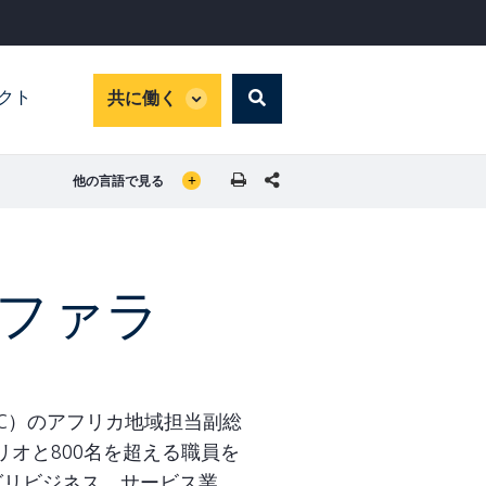
global
パクト
共に働く
Search
dropdown
GLOBAL LANGUAGE TOGGLER
SHARE THIS PAGE
他の言語で見る
ファラ
C）のアフリカ地域担当副総
リオと800名を超える職員を
グリビジネス、サービス業、