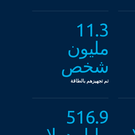
11.3
مليون
شخص
تم تجهيزهم بالطاقة
516.9
ر
مليار دولار