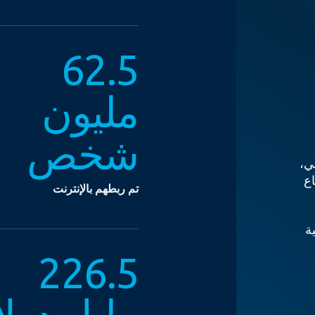
62.5
مليون
شخص
ي،
اع
تم ربطهم بالإنترنت
ية
226.5
مليار دولا