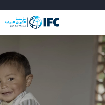
Skip
to
Main
Navigation
م