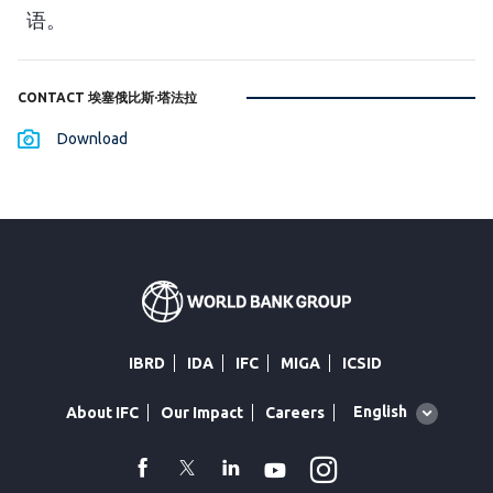
语。
CONTACT 埃塞俄比斯·塔法拉
Download
IBRD
IDA
IFC
MIGA
ICSID
Global
English
About IFC
Our Impact
Careers
language
toggler
Instagram
WhatsApp
facebook
Twitter
Linkedin
Youtube