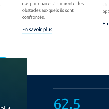
nos partenaires à surmonter les
t
afi
obstacles auxquels ils sont
opp
confrontés.
En 
En savoir plus
62,5
st la