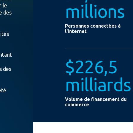
millions
 le
e des
Personnes connectées à
l'Internet
ités
ntant
$226,5
s des
milliards
eté
Volume de financement du
commerce