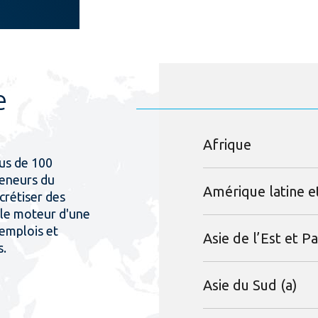
e
Afrique
us de 100
eneurs du
Amérique latine et
rétiser des
 le moteur d'une
 emplois et
Asie de l’Est et Pa
s.
Asie du Sud (a)