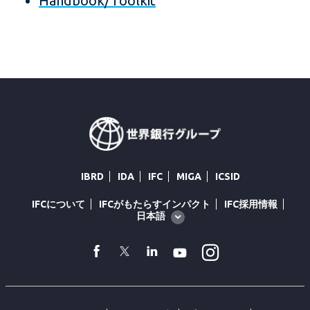
Handbook/Toolkit
IBRD
IDA
IFC
MIGA
ICSID
IFCについて
IFCがもたらすインパクト
IFC採用情報
Global
日本語
language
toggler
Instagram
facebook
Twitter
Linkedin
Youtube