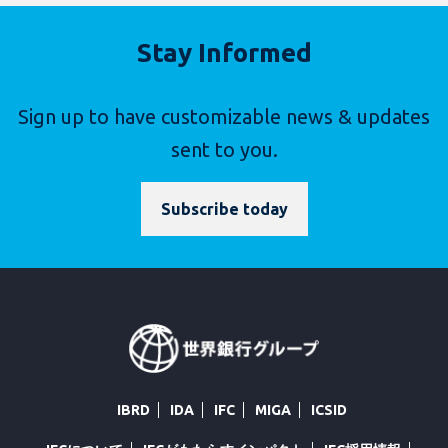
Stay Informed
Sign up to have customizable news & updates
sent to you.
Subscribe today
IBRD
IDA
IFC
MIGA
ICSID