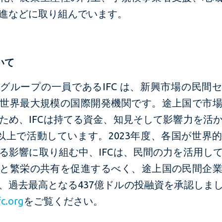
進などに取り組んでいます。
いて
グループの一員であるIFC は、新興市場の民間
世界最大規模の国際開発機関です。途上国で市
ため、IFCは持てる資金、知見そして影響力を活
国以上で活動しています。2023年度、各国が世界
る影響に取り組む中、IFCは、民間の力を活用し
と繁栄の共有を促進するべく、途上国の民間企
、過去最高となる437億ドルの投融資を承認しま
c.org
をご覧ください。