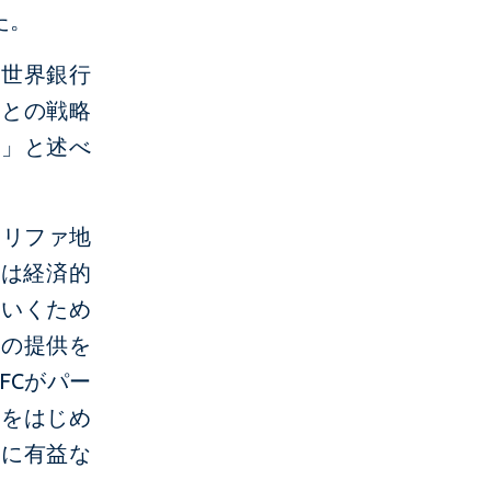
た。
く世界銀行
ーとの戦略
す」と述べ
カリファ地
 は経済的
ていくため
ウの提供を
FCがパー
カをはじめ
常に有益な