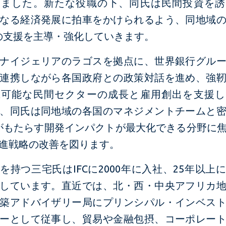
しました。新たな役職の下、同氏は民間投資を誘
なる経済発展に拍車をかけられるよう、同地域
Cの支援を主導・強化していきます。
ナイジェリアのラゴスを拠点に、世界銀行グル
連携しながら各国政府との政策対話を進め、強
続可能な民間セクターの成長と雇用創出を支援し
、同氏は同地域の各国のマネジメントチームと
Cがもたらす開発インパクトが最大化できる分野に
進戦略の改善を図ります。
を持つ三宅氏はIFCに2000年に入社、25年以上
しています。直近では、北・西・中央アフリカ
築アドバイザリー局にプリンシパル・インベス
ーとして従事し、貿易や金融包摂、コーポレー