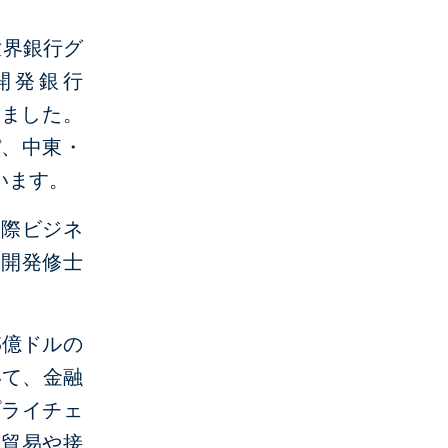
世界銀行グ
開発銀行
しました。
パ、中東・
います。
国際ビジネ
際開発修士
5億ドルの
いて、金融
プライチェ
域貿易や接