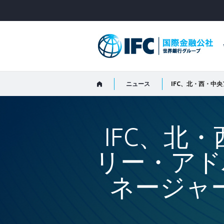
Skip
to
Main
Navigation
ニュース
IFC、北
リー・アド
ネージャ