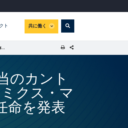
global
パクト
共に働く
Search
dropdown
SHARE THIS PAGE
IFC、北・西・中央アフリカ担当のカントリー・アドバイザリー・エコノミクス・マネージャーに三宅麻比子氏の任命を発表
担当のカント
ノミクス・マ
任命を発表