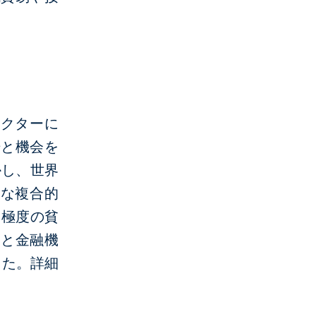
セクターに
場と機会を
かし、世界
的な複合的
て極度の貧
業と金融機
した。詳細