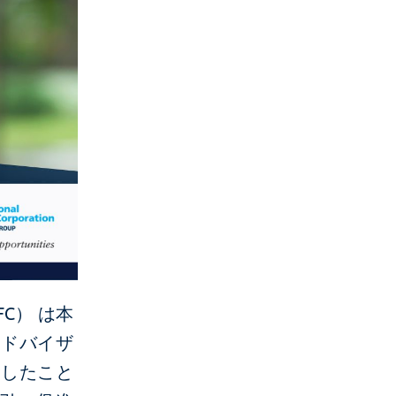
C） は本
アドバイザ
命したこと