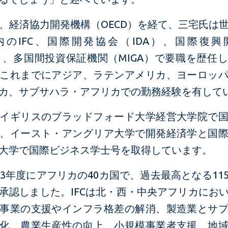
、経済協力開発機構（OECD）を経て、三宅氏は
内のIFC、国際開発協会（IDA）、国際復興
D）、多国間投資保証機関（MIGA）で要職を歴任
これまでにアジア、ラテンアメリカ、ヨーロッ
カ、サブサハラ・アフリカでの勤務経験を有して
イギリスのブラッドフォード大学経営大学院で
、イースト・アングリア大学で開発経済学と国
大学で国際ビジネス学士号を取得しています。
2023年度にアフリカの40カ国で、過去最高となる11
承認しました。IFCは北・西・中央アフリカにお
事業の支援やインフラ格差の解消、製造業とサ
化、農業生産性の向上、小規模事業者支援、地