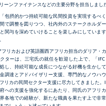
リーンファイナンスなどの主要分野を担当しまし
「包摂的かつ持続可能な民間投資を実現するべ
間で調整を図りつつ、社内外のステークホルダ
と関与を深めていけることを楽しみにしていま
。
央アフリカおよび英語圏西アフリカ担当のダリア・
クターは、三宅氏の就任を歓迎した上で、「IFC
処し、持続可能な成長につながる好機を生かし
金調達とアドバイザリー支援、専門的なノウハ
フリカの民間セクター支援に尽力してきました。I
府への支援を強化するにあたり、同氏のアフリ
界各地での経験が、新たな職責を果たす上で非
るでしょう」と述べています。