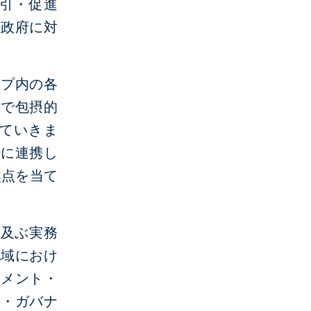
引・促進
の政府に対
ープ内の各
靭で包摂的
ていきま
密に連携し
焦点を当て
に及ぶ実務
地域におけ
トメント・
ト・ガバナ