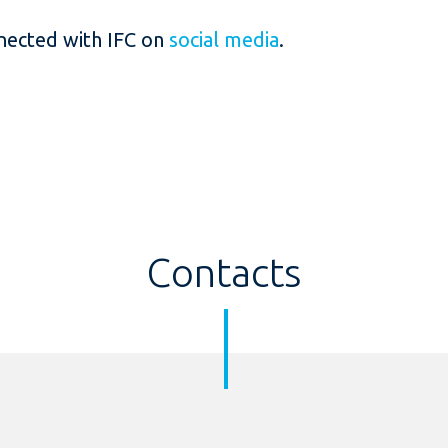
nected with IFC on
social media
.
Contacts