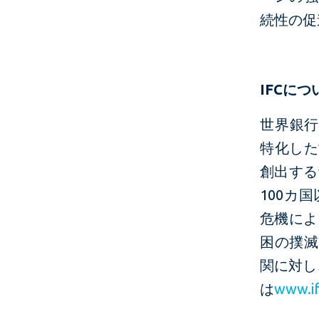
続性の促
IFC
につ
世界銀行
特化した
創出する
100カ
危機によ
困の撲滅
関に対し
は
www.if