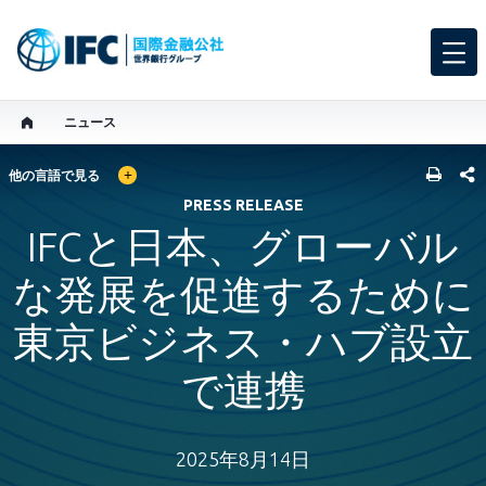
ニュース
GLOBAL LANGUAGE TOGGLER
SHARE
他の言語で見る
PRESS RELEASE
IFCと日本、グローバル
な発展を促進するために
東京ビジネス・ハブ設立
で連携
2025年8月14日