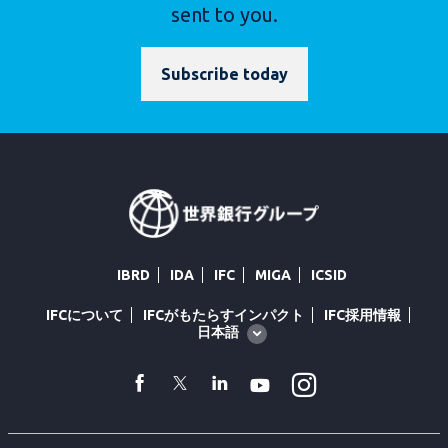
sent to you.
Subscribe today
IBRD
IDA
IFC
MIGA
ICSID
IFCについて
IFCがもたらすインパクト
IFC採用情報
Global
日本語
language
toggler
Instagram
facebook
Twitter
Linkedin
Youtube