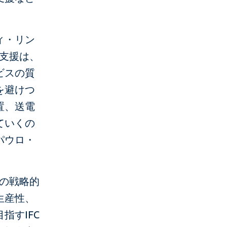
ィ・リン
の支援は、
ビスの質
を避けつ
置、送電
ていくの
パウロ・
Cの戦略的
生産性、
指すIFC