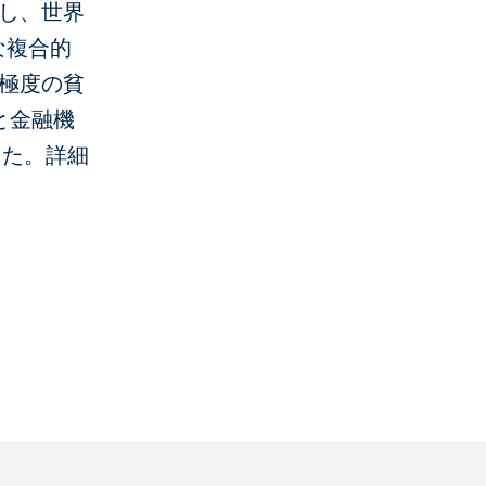
かし、世界
な複合的
て極度の貧
と金融機
した。詳細