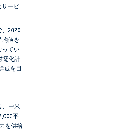
にサービ
、2020
平均値を
なってい
村電化計
の達成を目
り、中米
000平
電力を供給