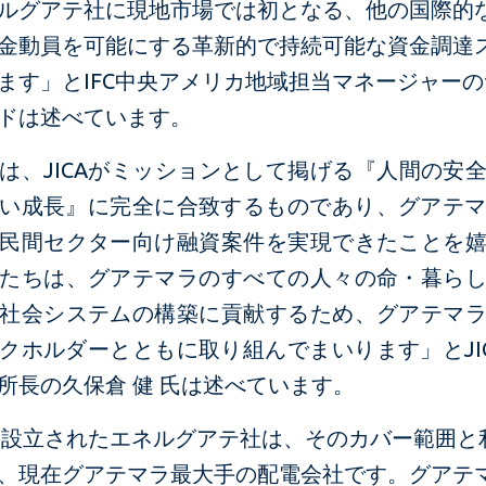
ルグアテ社に現地市場では初となる、他の国際的
金動員を可能にする革新的で持続可能な資金調達
ます」とIFC中央アメリカ地域担当マネージャー
ドは述べています。
は、JICAがミッションとして掲げる『人間の安
い成長』に完全に合致するものであり、グアテマラ
民間セクター向け融資案件を実現できたことを
たちは、グアテマラのすべての人々の命・暮ら
社会システムの構築に貢献するため、グアテマ
クホルダーとともに取り組んでまいります」とJI
所長の久保倉 健 氏は述べています。
年に設立されたエネルグアテ社は、そのカバー範囲と
、現在グアテマラ最大手の配電会社です。グアテ