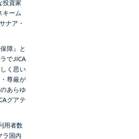
な投資家
スキーム
のサナア・
全保障』と
でJICA
嬉しく思い
し・尊厳が
ラのあらゆ
CAグアテ
利用者数
マラ国内