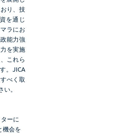
ており、技
資を通じ
テマラにお
行政能力強
協力を実施
ら、これら
。JICA
献すべく取
さい。
クターに
と機会を