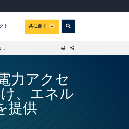
global
パクト
共に働く
Search
dropdown
SHARE THIS PAGE
IFC、グアテマラでの継続的な電力アクセスの拡大とサービスの向上に向け、エネルグアテ社に先駆的な融資を提供
な電力アクセ
向け、エネル
を提供