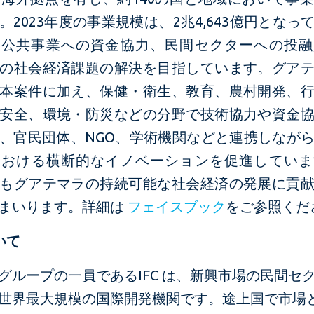
。2023年度の事業規模は、2兆4,643億円となっ
、公共事業への資金協力、民間セクターへの投融
の社会経済課題の解決を目指しています。グア
本案件に加え、保健・衛生、教育、農村開発、
安全、環境・防災などの分野で技術協力や資金
、官民団体、NGO、学術機関などと連携しなが
おける横断的なイノベーションを促進しています
もグアテマラの持続可能な社会経済の発展に貢
まいります。詳細は
フェイスブック
をご参照くだ
いて
グループの一員であるIFC は、新興市場の民間セ
世界最大規模の国際開発機関です。途上国で市場