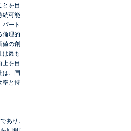
ことを目
持続可能
、パート
る倫理的
価値の創
社は最も
向上を目
社は、国
効率と持
関であり、
業を展開し