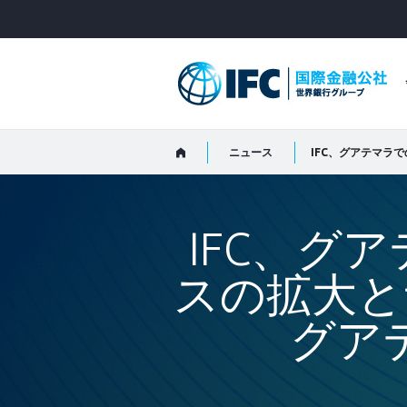
Skip
to
Main
Navigation
ニュース
IFC、グ
スの拡大と
グア