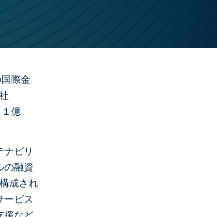
の国際金
社
、１億
テナビリ
ルの融資
で構成され
サービス
支援など