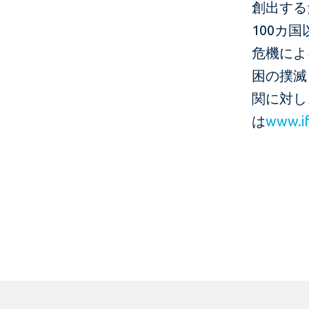
創出する
100カ
危機によ
困の撲滅
関に対し
は
www.if