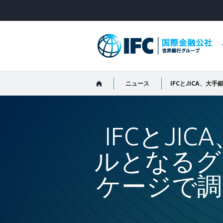
Skip
to
Main
Navigation
ニュース
IFCとJI
ルとなるグ
ケージで調