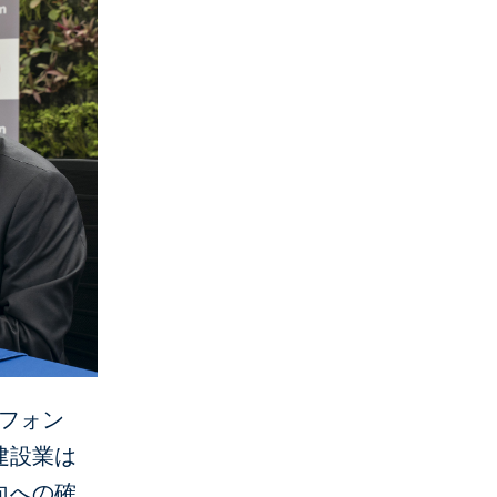
ルフォン
建設業は
向への確