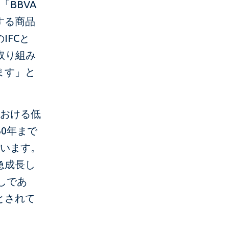
BBVA
する商品
IFCと
取り組み
ます」と
における低
0年まで
ています。
急成長し
しであ
とされて