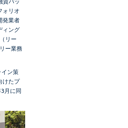
け融資パッ
フォリオ
開発業者
ディング
D（リー
ザリー業務
ライン策
向けたプ
年3月に同