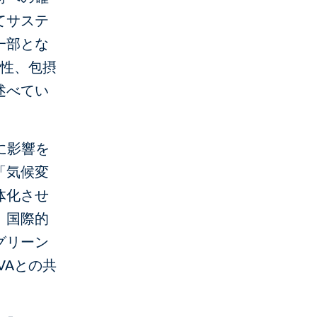
てサステ
一部とな
能性、包摂
述べてい
に影響を
「気候変
体化させ
、国際的
グリーン
VAとの共