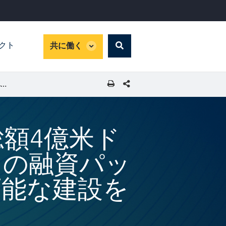
global
パクト
共に働く
Search
dropdown
SHARE THIS PAGE
IFCとJICA、大手銀BBVAへの総額4億米ドルとなるグリーンファイナンスの融資パッケージで調印、ペルーで持続可能な建設を促進
の総額4億米ド
スの融資パッ
可能な建設を