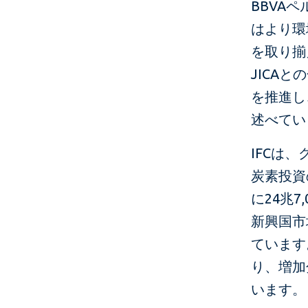
BBVA
はより環
を取り揃
JICA
を推進し
述べてい
IFCは
炭素投資
に24兆
新興国市
ています
り、増加
います。