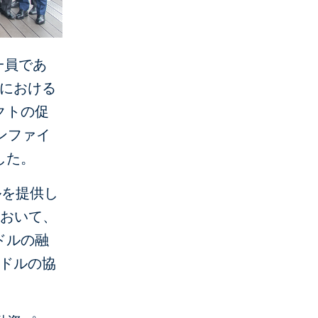
一員であ
ーにおける
クトの促
ンファイ
した。
ルを提供し
において、
ドルの融
米ドルの協