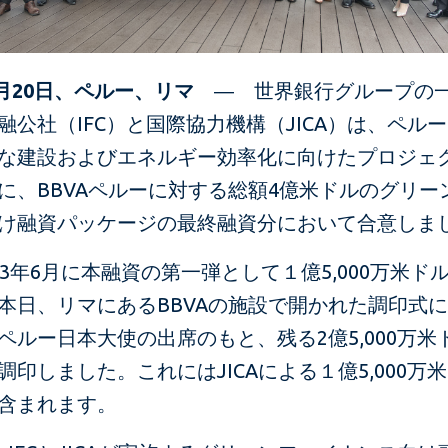
年3月20日、ペルー、リマ
― 世界銀行グループの
融公社（IFC）と国際協力機構（JICA）は、ペル
な建設およびエネルギー効率化に向けたプロジェ
に、BBVAペルーに対する総額4億米ドルのグリー
け融資パッケージの最終融資分において合意しま
2023年6月に本融資の第一弾として１億5,000万米ド
本日、リマにあるBBVAの施設で開かれた調印式
ペルー日本大使の出席のもと、残る2億5,000万米
調印しました。これにはJICAによる１億5,000万
含まれます。