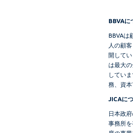
BBVA
に
BBVA
人の顧客
開してい
は最大の
していま
務、資本
JICA
に
日本政府
事務所を