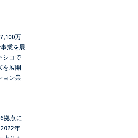
100万
で事業を展
キシコで
ズを展開
ション業
6拠点に
022年