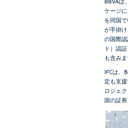
BBVA
ケージに
を同国で
が手掛け
の国際認
ド）認証
も含みま
IFCは
定も支援
ロジェク
国の証券