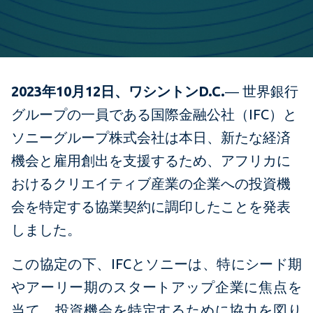
2023
年
10
月
12
日、ワシントン
D.C.
― 世界銀行
グループの一員である国際金融公社（
IFC
）
と
ソニーグループ株式会社は本日、新たな経済
機会と雇用創出を支援するため、アフリカに
おけるクリエイティブ産業の企業への投資機
会を特定する協業契約に調印したことを発表
しました。
この協定の下、IFCとソニーは、特にシード期
やアーリー期のスタートアップ企業に焦点を
当て、投資機会を特定するために協力を図り