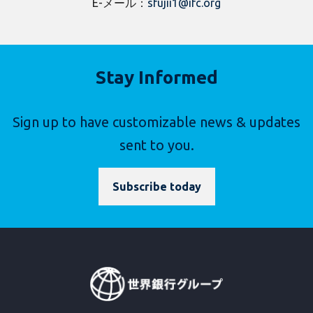
E-メール：
sfujii1@ifc.org
Stay Informed
Sign up to have customizable news & updates
sent to you.
Subscribe today