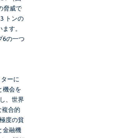
の脅威で
3 トンの
います。
プ6の一つ
クターに
と機会を
かし、世界
な複合的
て極度の貧
と金融機