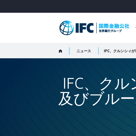
Skip
to
Main
Navigation
ニュース
IFC、クルンシィ
IFC、ク
及びブルー