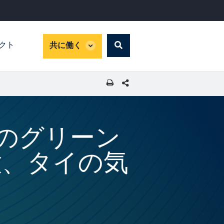
global
パクト
共に働く
Search
dropdown
SHARE THIS PAGE
初のグリーン
意、タイの気