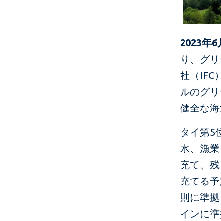
2023年
り、グリ
社（IF
ルのグリ
健全な海
タイ第5
水、漁業
充て、残
充てる予
則に準拠
インに準