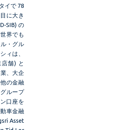
イで 78
番目に大き
IB) の
て世界でも
ャル・グル
ンシィは、
店舗) と
企業、大企
の他の金融
・グループ
ーン口座を
自動車金融
i Asset