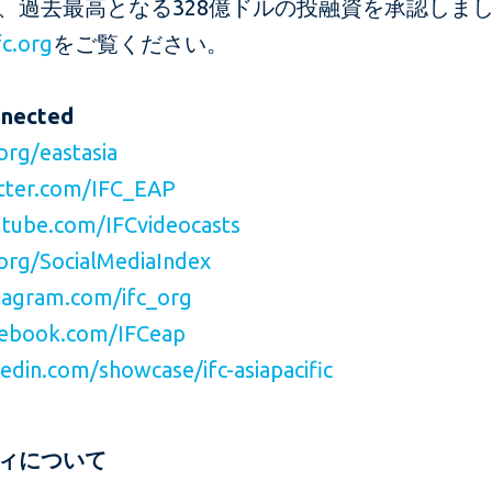
、過去最高となる328億ドルの投融資を承認しま
c.org
をご覧ください。
nnected
org/eastasia
tter.com/IFC_EAP
tube.com/IFCvideocasts
org/SocialMediaIndex
agram.com/ifc_org
ebook.com/IFCeap
edin.com/showcase/ifc-asiapacific
ィについて