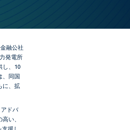
際金融公社
火力発電所
供し、10
は、同国
もに、拡
・アドバ
の高い、
を支援し