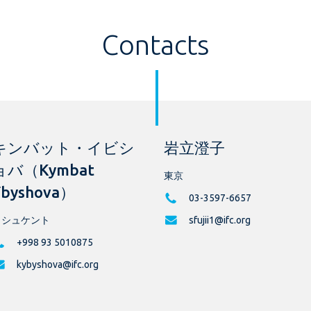
Contacts
キンバット・イビシ
岩立澄子
ョバ（Kymbat
東京
Ybyshova）
03-3597-6657
タシュケント
sfujii1@ifc.org
+998 93 5010875
kybyshova@ifc.org