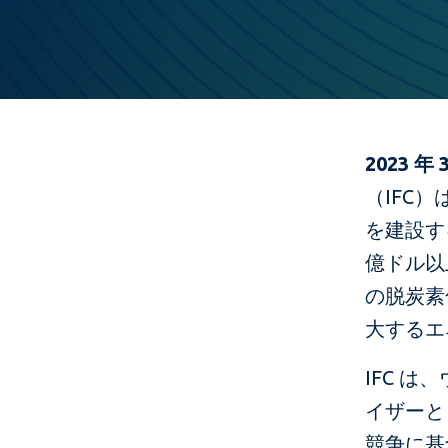
2023 
（IFC
を建設する
億ドル以
の脱炭素
大するエ
IFC 
イザーと
競争に基