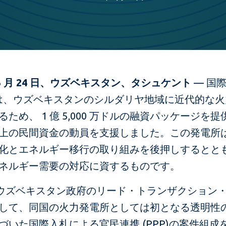
年 3 月 24 日、ウズベキスタン、タシュケント
— 国
）は、ウズベキスタンのシルダリヤ地域に近代的な
ため、 1 億 5,000 万ドルの融資パッケージを提
上の民間資金の動員を支援しました。この発電所
化とエネルギー移行の取り組みを後押しするとと
ネルギー需要の対応に資するものです。
は、ウズベキスタン政府のリード・トランザクション
して、同国の火力発電所としては初となる透明性
づいた国際入札による官民連携 (PPP)の案件組成