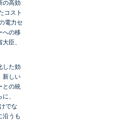
新の高効
たコスト
の電力セ
ーへの移
省大臣、
化した効
。新しい
ーとの統
らに、
だけでな
に沿うも