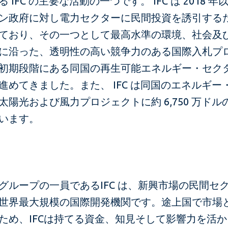
 IFC の主要な活動の一つです。 IFC は 2018 
ン政府に対し電力セクターに民間投資を誘引する
ており、その一つとして最高水準の環境、社会及
に沿った、透明性の高い競争力のある国際入札プ
初期段階にある同国の再生可能エネルギー・セク
進めてきました。また、 IFC は同国のエネルギー
太陽光および風力プロジェクトに約 6,750 万ドル
います。
グループの一員であるIFC は、新興市場の民間セ
世界最大規模の国際開発機関です。途上国で市場
ため、IFCは持てる資金、知見そして影響力を活