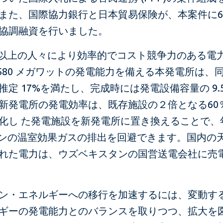
また、国際協力銀行と日本貿易保険が、本案件に6 億 
協調融資を行いました。
万人以上の人々により効率的でコスト競争力のある電
,580 メガワットの発電能力を備える本発電所は、
推定 17%を満たし、完成時には発電設備容量の 9.5
新発電所の発電効率は、既存施設の２倍となる60
化し た発電施設を新発電所に置き換えることで、
万トンの温室効果ガスの排出を回避できます。国内の
れた電力は、ウズベキスタンの国営送電会社に売
ン・エネルギーへの移行を加速するには、変動す
ギーの発電能力とのバランスを取りつつ、拡大を