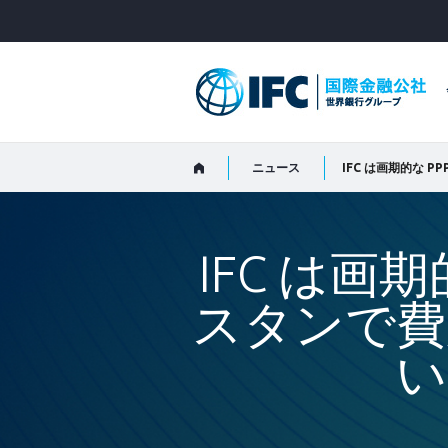
Skip
to
Main
Navigation
ニュース
IFC は画
スタンで費
い