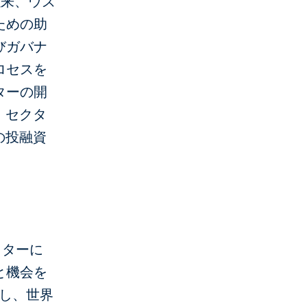
年以来、ウズ
ための助
びガバナ
ロセスを
ターの開
・セクタ
の投融資
クターに
と機会を
かし、世界