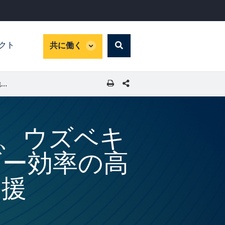
global
パクト
共に働く
Search
dropdown
SHARE THIS PAGE
IFC は画期的な PPP 案件を通じ、ウズベキスタンで費用対効果とエネルギー効率の高い電力供給の促進を支援
通じ、ウズベキ
ギー効率の高
支援