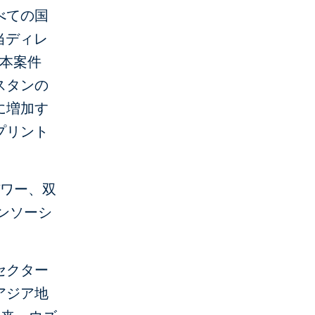
べての国
当ディレ
「本案件
スタンの
に増加す
プリント
パワー、双
ンソーシ
セクター
アジア地