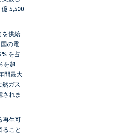
5,500
力を供給
同国の電
% を占
％を超
年間最大
天然ガス
電されま
る再生可
図ること