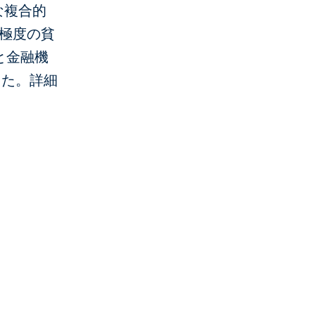
な複合的
て極度の貧
と金融機
した。詳細