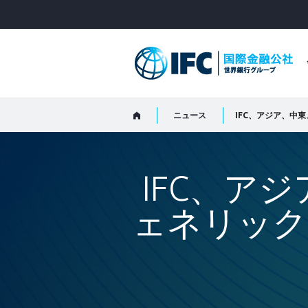
Skip
to
Main
Navigation
ニュース
IFC、アジア、中
IFC、ア
ェネリック