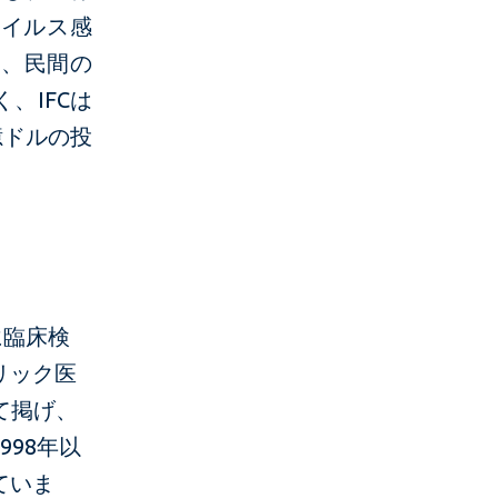
ウイルス感
中、民間の
、IFCは
億ドルの投
。
に臨床検
リック医
て掲げ、
98年以
ていま