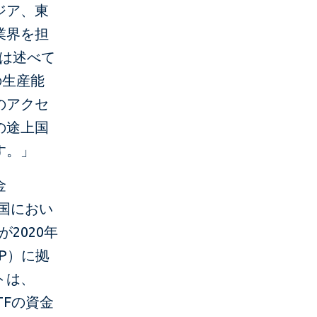
ジア、東
業界を担
ュは述べて
の生産能
のアクセ
の途上国
す。」
金
国におい
2020年
P）に拠
トは、
TFの資金