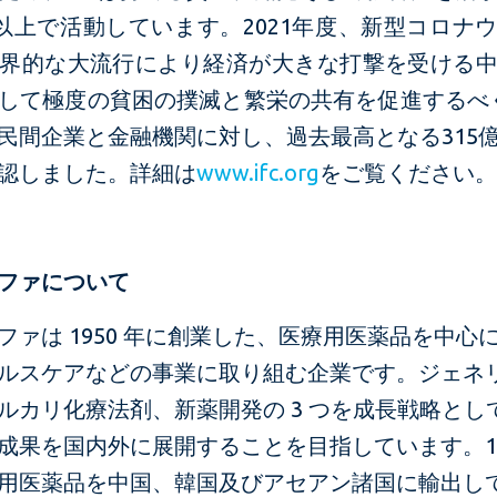
国以上で活動しています。2021年度、新型コロナ
界的な大流行により経済が大きな打撃を受ける
して極度の貧困の撲滅と繁栄の共有を促進するべく
民間企業と金融機関に対し、過去最高となる315
認しました。詳細は
www.ifc.org
をご覧ください
ファについて
ファは 1950 年に創業した、医療用医薬品を中心
ルスケアなどの事業に取り組む企業です。ジェネ
ルカリ化療法剤、新薬開発の 3 つを成長戦略とし
成果を国内外に展開することを目指しています。19
用医薬品を中国、韓国及びアセアン諸国に輸出し