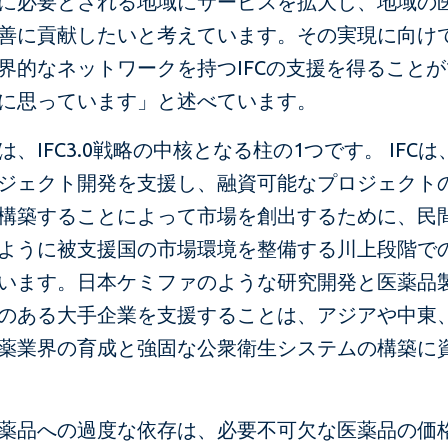
に必要とされる地域にサービスを拡大し、地域の
善に貢献したいと考えています。その実現に向け
界的なネットワークを持つIFCの支援を得ること
に思っています」と述べています。
は、IFC3.0戦略の中核となる柱の1つです。 IFC
ジェクト開発を支援し、融資可能なプロジェクト
構築することによって市場を創出するために、民
ように被支援国の市場環境を整備する川上段階で
います。日本ケミファのような研究開発と医薬品
のある大手企業を支援することは、アジアや中東
薬業界の育成と強固な公衆衛生システムの構築に
薬品への過度な依存は、必要不可欠な医薬品の価