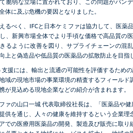
て脆弱な立場に置かれており、この問題がパン
全体に及ぶ危機の要因となりました。
えるべく、IFCと日本ケミファは協力して、医薬
し、新興市場全体でより手頃な価格で高品質の
きるように改善を図り、サプライチェーンの混
向上と偽造品や低品質の医薬品の拡散防止を目指
行う支援には、輸出と流通の可能性を評価するため
地域の現地市場の事業環境の精査するフィールド
携が見込める現地企業などの紹介が含まれます。
ファの山口一城 代表取締役社長は、「医薬品や健
提供を通じ、人々の健康を維持するという企業理
アでの医療用医薬品の開発、製造及び販売に取り