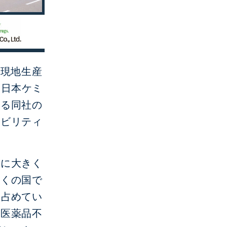
の現地生産
、日本ケミ
ける同社の
ジビリティ
品に大きく
多くの国で
を占めてい
は医薬品不