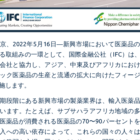
京、2022年5月16日―新興市場において医薬品
る取組みの一環として、国際金融公社（IFC）は
会社と協力し、アジア、中東及びアフリカにお
ック医薬品の生産と流通の拡大に向けたフィー
施します。
期段階にある新興市場の製薬業界は、輸入医薬
います。たとえば、サブサハラアフリカ地域の
医薬品が消費される医薬品の70〜90パーセント
入への高い依存によって、これらの国々の人々