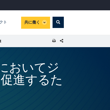
global
パクト
共に働く
Search
dropdown
SHARE THIS PAGE
援
カにおいてジ
を促進するた
援