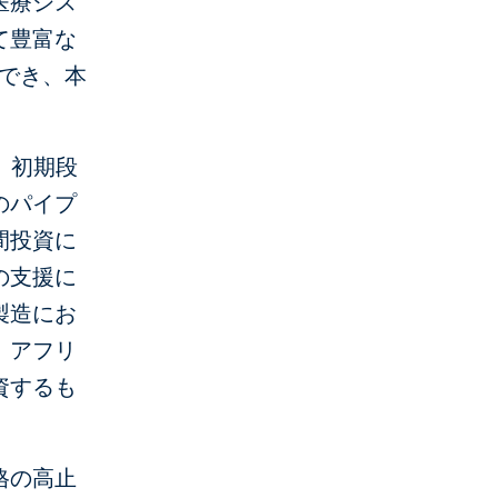
医療シス
て豊富な
ができ、本
は、初期段
のパイプ
間投資に
の支援に
製造にお
、アフリ
資するも
格の高止