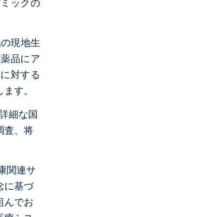
デミックの
品の現地生
医薬品にア
乱に対する
します。
の詳細な国
調査、将
康関連サ
念に基づ
組んでお