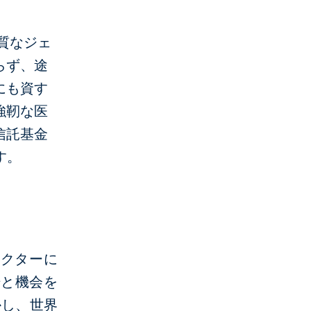
質なジェ
らず、途
にも資す
強靭な医
信託基金
す。
セクターに
場と機会を
かし、世界