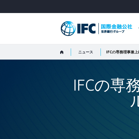
Skip
to
Main
Navigation
ニュース
IFCの専務理事兼
IFCの