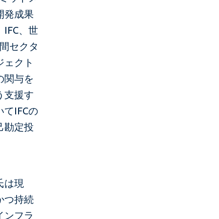
開発成果
IFC、世
民間セクタ
ジェクト
の関与を
う支援す
てIFCの
己勘定投
氏は現
かつ持続
インフラ