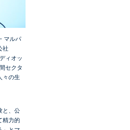
・マルパ
公社
・ディオッ
民間セクタ
人々の生
験と、公
て精力的
る」とマ