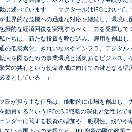
裁は述べています。「マクタールはIFCにおいて
が世界的な危機への迅速な対応を継続し、環境に
包摂的な経済回復を実現するべく、力を発揮して
私たちは、新たな投資を呼び込み、雇用を創出し
通の低炭素化、きれいな水やインフラ、デジタル
拡大を図るための事業環境と活気あるビジネス、
繁栄の共有という使命達成に向けての鍵となる幅
必要としている。」
プ氏が担う主な任務は、能動的に市場を創出し、
を動員するというIFCの3.0戦略の深化と活性化で
ェンダーに関する投資の増加や、脆弱性、紛争や
している国々への支援など、IFC増資の際の政策