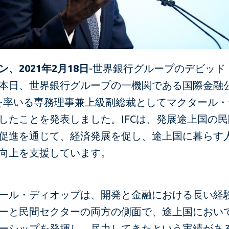
、2021年2月18日
-世界銀行グループのデビッド
本日、世界銀行グループの一機関である国際金融
）を率いる専務理事兼上級副総裁としてマクタール
したことを発表しました。IFCは、発展途上国の
促進を通じて、経済発展を促し、途上国に暮らす
向上を支援しています。
ール・ディオップは、開発と金融における長い経
ーと民間セクターの両方の側面で、途上国におい
ーシップを発揮し、尽力してきたという実績があ