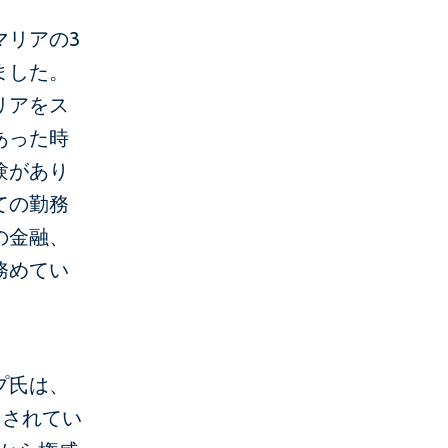
マリアの3
ました。
リアをス
あった時
験があり
ての勤務
の金融、
務めてい
プ氏は、
出されてい