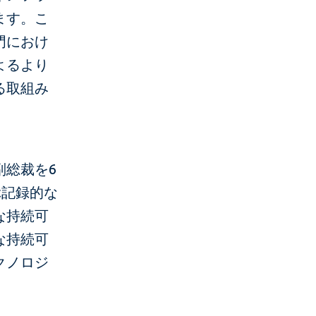
ます。こ
門におけ
よるより
る取組み
副総裁を6
ぶ記録的な
な持続可
な持続可
クノロジ
。