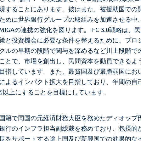
現することにあります。彼はまた、被援助国での
ために世界銀行グループの取組みを加速させる中、
MIGAの連携の強化を図ります。IFC 3.0戦略は、
策と投資機会に必要な条件を整えるために、プロ
クルの早期の段階で関与を深めるなど川上段階で
ことで、市場を創出し、民間資本を動員できるよ
目指しています。また、最貧国及び最脆弱国におい
によるインパクト拡大を目指しており、年間の自
倍以上にすることを目標にしています。
国籍で同国の元経済財務大臣を務めたディオップ
銀行のインフラ担当副総裁を務めており、包摂的
長をサポートする途上国及び新興国での効果的な