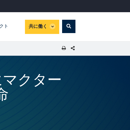
global
パクト
共に働く
Search
dropdown
SHARE THIS PAGE
にマクター
命