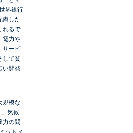
、世界銀行
配慮した
くれるで
、電力や
・サービ
そして貧
広い開発
大規模な
す。気候
暴力の問
コミットメ