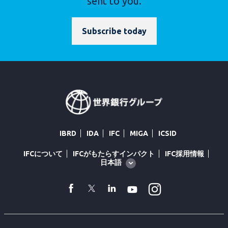
sent to you.
Subscribe today
IBRD
IDA
IFC
MIGA
ICSID
IFCについて
IFCがもたらすインパクト
IFC採用情報
Global
日本語
language
toggler
Instagram
facebook
Twitter
Linkedin
Youtube