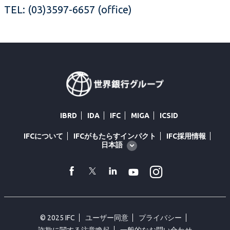
TEL: (03)3597-6657 (office)
IBRD
IDA
IFC
MIGA
ICSID
IFCについて
IFCがもたらすインパクト
IFC採用情報
Global
日本語
language
toggler
Instagram
facebook
Twitter
Linkedin
Youtube
© 2025 IFC
ユーザー同意
プライバシー