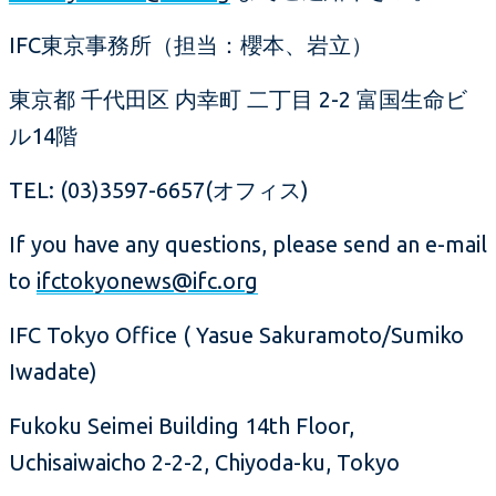
IFC東京事務所（担当：櫻本、岩立）
東京都 千代田区 内幸町 二丁目 2-2 富国生命ビ
ル14階
TEL: (03)3597-6657(オフィス)
If you have any questions, please send an e-mail
to
ifctokyonews@ifc.org
IFC Tokyo Office ( Yasue Sakuramoto/Sumiko
Iwadate)
Fukoku Seimei Building 14th Floor,
Uchisaiwaicho 2-2-2, Chiyoda-ku, Tokyo