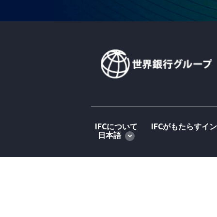
IFCについて
IFCがもたらすイ
Global
日本語
language
toggler