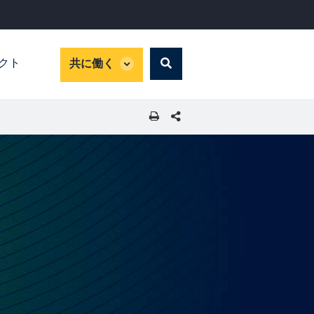
global
パクト
共に働く
Search
dropdown
SHARE THIS PAGE