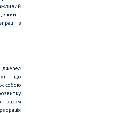
важливий
, який є
впраці з
і джерел
аїн, що
між собою
розвитку
кі разом
рпорація