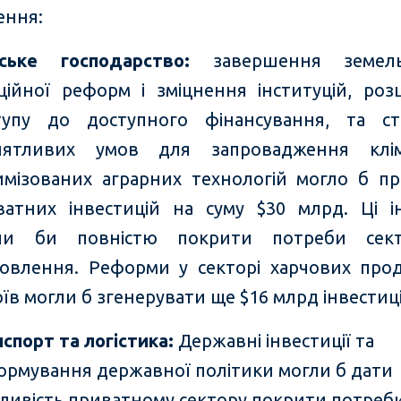
ення:
ьське господарство
:
завершення земель
гаційної реформ і зміцнення інституцій, ро
тупу до доступного фінансування, та ст
иятливих умов для запровадження клім
имізованих аграрних технологій могло б п
ватних інвестицій на суму $30 млрд. Ці ін
ли би повністю покрити потреби сек
новлення. Реформи у секторі харчових прод
їв могли б згенерувати ще $16 млрд інвестиці
спорт та логістика
:
Державні інвестиції та
ормування державної політики могли б дати
ливість приватному сектору покрити потреб