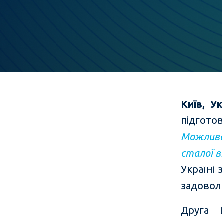
Київ
,
Ук
підгото
Можливо
сталої в
Україні
задовол
Друга 