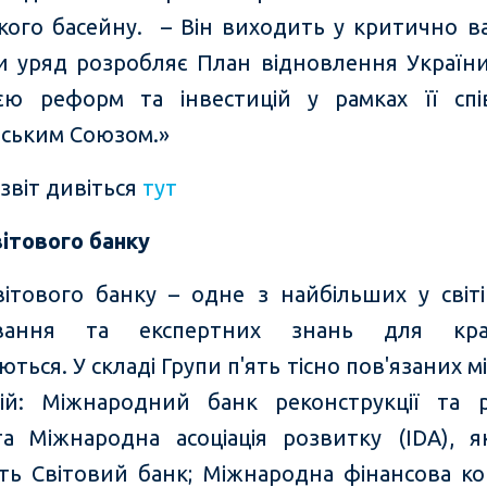
кого басейну. – Він виходить у критично 
ли уряд розробляє План відновлення України
ією реформ та інвестицій у рамках її спі
ським Союзом.»
звіт дивіться
тут
вітового банку
вітового банку – одне з найбільших у світ
ування та експертних знань для кр
ться. У складі Групи п'ять тісно пов'язаних 
цій: Міжнародний банк реконструкції та 
та Міжнародна асоціація розвитку (IDA), я
ь Світовий банк; Міжнародна фінансова ко