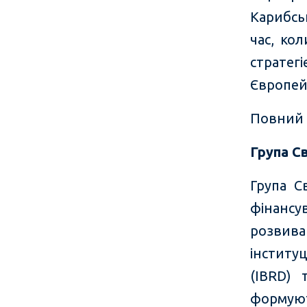
Карибсь
час, ко
стратег
Європей
Повний 
Група С
Група С
фінанс
розвиваю
інститу
(IBRD) 
формуют