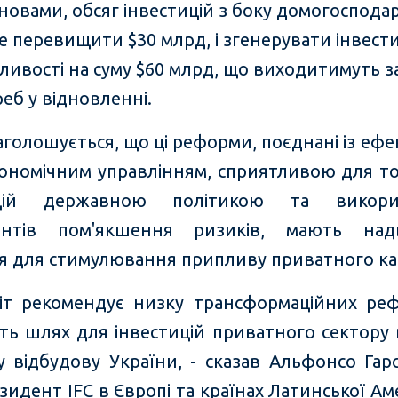
новами, обсяг інвестицій з боку домогоспода
 перевищити $30 млрд, і згенерувати інвести
ивості на суму $60 млрд, що виходитимуть з
еб у відновленні.
наголошується, що ці реформи, поєднані із е
ономічним управлінням, сприятливою для тор
ицій державною політикою та викори
ментів пом'якшення ризиків, мають над
я для стимулювання припливу приватного кап
іт рекомендує низку трансформаційних реф
ть шлях для інвестицій приватного сектору 
ку відбудову України, - сказав Альфонсо Гарс
зидент IFC в Європі та країнах Латинської А