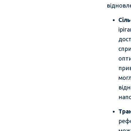
відновл
Сіл
ірі
дос
спр
опт
при
мог
від
напо
Тран
реф
мож