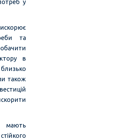
потреб у
рискорює
реби та
побачити
ектору в
 близько
ми також
естицій
искорити
о мають
тійкого