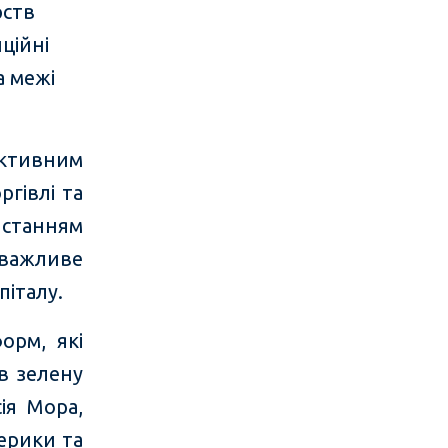
рств
ційні
а межі
фективним
гівлі та
станням
важливе
італу.
орм, які
в зелену
ія Мора,
мерики та