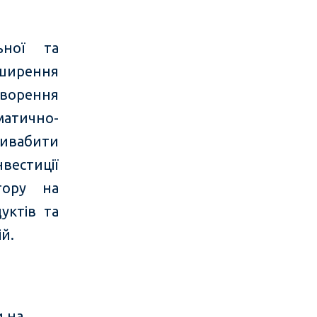
ної та
зширення
ворення
атично-
ривабити
вестиції
тору на
уктів та
й.
и на