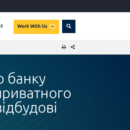
global
ct
Work With Us
Search
dropdown
SHARE THIS PAGE
о банку
приватного
відбудові