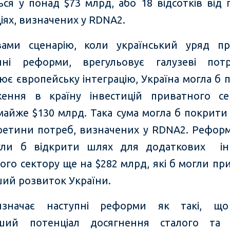
ься у понад $73 млрд, або 18 відсотків від 
іях, визначених у RDNA2.
ами сценарію, коли український уряд п
ічні реформи, врегульовує галузеві пот
ює європейську інтеграцію, Україна могла б 
ення в країну інвестицій приватного с
 майже $130 млрд. Така сума могла б покрити
третини потреб, визначених у RDNA2. Рефор
гли б відкрити шлях для додаткових інв
ого сектору ще на $282 млрд, які б могли пр
ий розвиток України.
изначає наступні реформи як такі, щ
ьший потенціал досягнення сталого та с