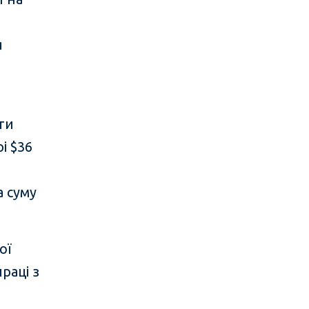
я
ти
і $36
а суму
ої
раці з