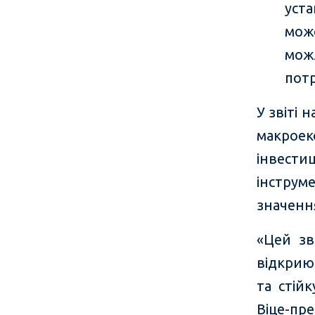
уста
може
можл
потр
У звіті 
макроек
інвест
інстру
значенн
«Цей зв
відкрию
та стій
Віце-пре