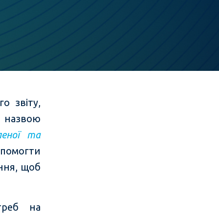
о звіту,
д назвою
леної та
опомогти
ння, щоб
треб на