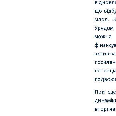
відновле
що відб
млрд. З
Урядом 
можна 
фінансув
активі
посилен
потенц
подвоює
При сце
динамік
вторгн