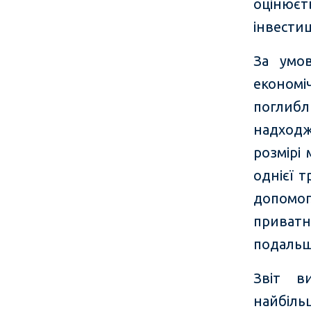
оцінюєт
інвестиц
За умов
економ
поглибл
надходж
розмірі
однієї 
допомо
приватн
подальш
Звіт в
найбіл