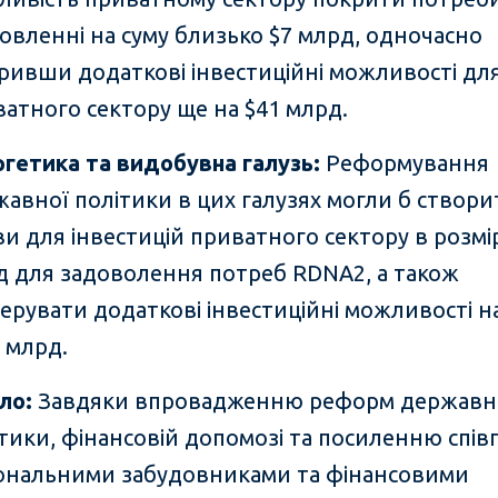
овленні на суму близько $7 млрд, одночасно
ривши додаткові інвестиційні можливості дл
атного сектору ще на $41 млрд.
ргетика та видобувна галузь
:
Реформування
авної політики в цих галузях могли б створи
и для інвестицій приватного сектору в розмір
д для задоволення потреб RDNA2, а також
ерувати додаткові інвестиційні можливості н
 млрд.
ло
:
Завдяки впровадженню реформ державн
тики, фінансовій допомозі та посиленню співп
іональними забудовниками та фінансовими