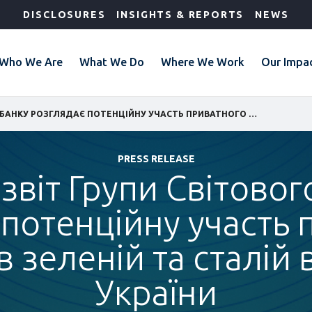
DISCLOSURES
INSIGHTS & REPORTS
NEWS
Who We Are
What We Do
Where We Work
Our Impa
НОВИЙ ЗВІТ ГРУПИ СВІТОВОГО БАНКУ РОЗГЛЯДАЄ ПОТЕНЦІЙНУ УЧАСТЬ ПРИВАТНОГО СЕКТОРУ В ЗЕЛЕНІЙ ТА СТАЛІЙ ВІДБУДОВІ УКРАЇНИ
PRESS RELEASE
звіт Групи Світовог
 потенційну участь 
в зеленій та сталій 
України