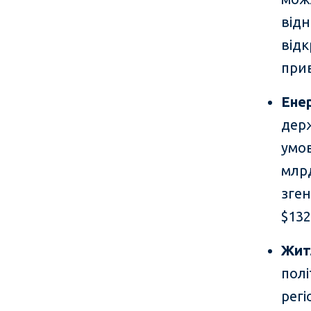
відн
відк
прив
Ене
держ
умов
млр
зген
$132
Жит
полі
рег