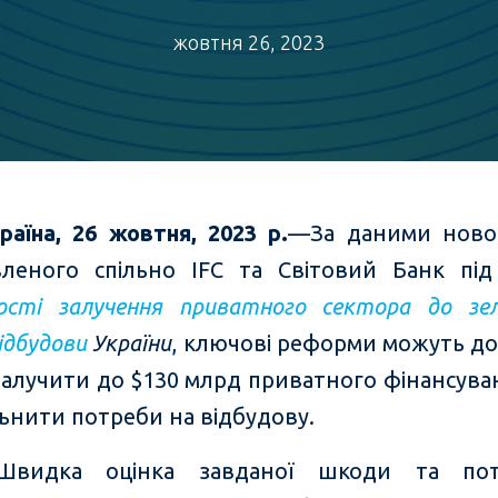
жовтня 26, 2023
раїна
,
26 жовтня
, 2023
р.
—За даними новог
вленого спільно IFC та Світовий Банк пі
сті залучення приватного сектора до зе
ідбудови
України
, ключові реформи можуть д
 залучити до $130 млрд приватного фінансува
ьнити потреби на відбудову.
Швидка оцінка завданої шкоди та по