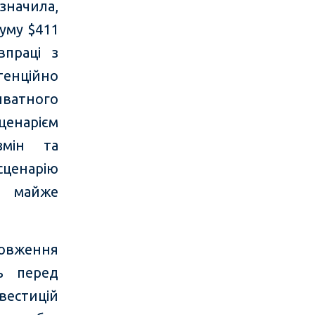
изначила,
уму $411
впраці з
тенційно
ватного
сценарієм
змін та
сценарію
я майже
довження
сь перед
естицій