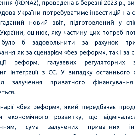
ння (RDNA2), проведена в березні 2023 р., в
удова України потребуватиме інвестицій на с
гаданий новий звіт, підготовлений у спі
України, оцінює, яку частину цих потреб по
було б задовольнити за рахунок при
ання як за сценарієм «без реформ», так і за 
зації реформ, галузевих регуляторних 
ня інтеграції з ЄС. У випадку останнього 
іал залучення приватного фінансуванн
ться.
нарії «без реформ», який передбачає про
и економічного розвитку, що відмічала
енням, сума залучених приватних інв