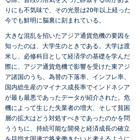
りにも不気味で、その光景は20年以上経った
今でも鮮明に脳裏に刻まれている。
大きな混乱を招いたアジア通貨危機の要因を
知ったのは、大学生のときである。大学は渡
米し、必修科目として経済学の基礎を学んだ
際に、アジア通貨危機で影響を受けた東アジ
ア諸国のうち、為替の下落率、インフレ率、
国内総生産のマイナス成長率でインドネシア
が最も最悪であったデータが紹介された。危
機によって生じた失業者の増大、そして貧困
層の拡大はどう対処すべきであったのかを問
ううちに、持続可能な開発と経済成長の確立
を目指す国連で将来働きたいと考えるように