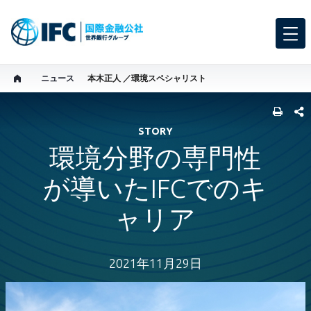
ニュース
本木正人 ／環境スペシャリスト
SHARE
STORY
環境分野の専門性
が導いたIFCでのキ
ャリア
2021年11月29日