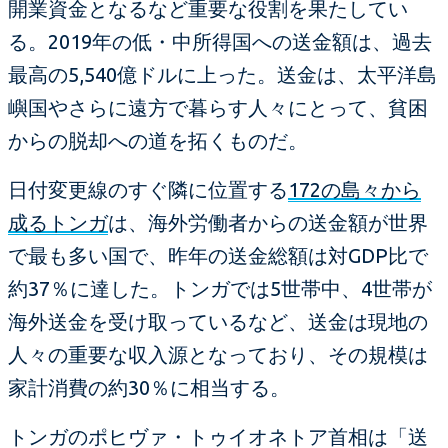
開業資金となるなど重要な役割を果たしてい
る。2019年の低・中所得国への送金額は、過去
最高の5,540億ドルに上った。送金は、太平洋島
嶼国やさらに遠方で暮らす人々にとって、貧困
からの脱却への道を拓くものだ。
日付変更線のすぐ隣に位置する
172の島々から
成るトンガ
は、海外労働者からの送金額が世界
で最も多い国で、昨年の送金総額は対GDP比で
約37％に達した。トンガでは5世帯中、4世帯が
海外送金を受け取っているなど、送金は現地の
人々の重要な収入源となっており、その規模は
家計消費の約30％に相当する。
トンガのポヒヴァ・トゥイオネトア首相は「送