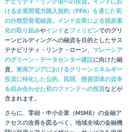
ナビリティ・リンク債への投資
、
インドにお
ける企業間電力購入契約（PPA）を通じた初
の分散型発電融資
、
インド企業による脱炭素
化の取り組み
や
インド
と
フィリピン
でのグリ
ーンビルディングへの融資を目的としたサス
テナビリティ・リンク・ローン、
マレーシア
のグリーン・データセンター建設
に向けた融
資、
東南アジアにおけるクリーンエネルギー
投資に特化した公的、民間、慈善団体の資本
を組み合わせた初のファンドへの投資
などが
含まれます。
さらに、零細・中小企業（MSME）の金融ア
クセスの改善を図るべく、地域全域の金融機