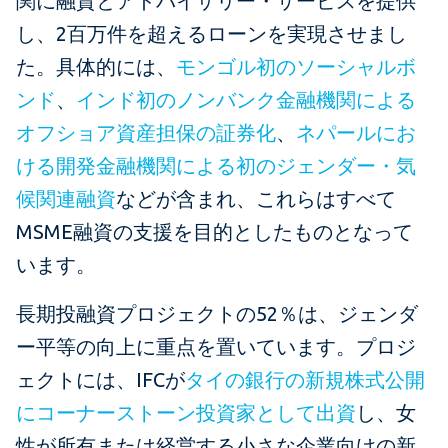
関に融資とアドバイザリー・サービスを提供
し、2百万件を超えるローンを実現させまし
た。具体的には、
モンゴル初のソーシャルボ
ンド
、
インド初のノンバンク金融機関による
オフショア資産担保の証券化
、
ネパールにお
ける開発金融機関による初のジェンダー・気
候関連融資
などが含まれ、これらはすべて
MSME融資の支援を目的としたものとなって
います。
長期投融資プロジェクトの52％は、ジェンダ
ー平等の向上に重点を置いています。プロジ
ェクトには、IFCが
タイの銀行の新規株式公開
にコーナーストーン投資家として出資
し、女
性が所有または経営する小さな企業向けの新