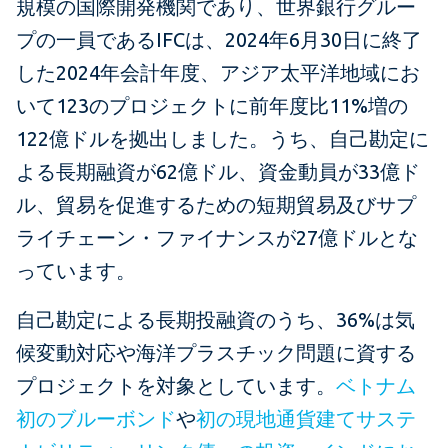
規模の国際開発機関であり、世界銀行グルー
プの一員であるIFCは、2024年6月30日に終了
した2024年会計年度、アジア太平洋地域にお
いて123のプロジェクトに前年度比11%増の
122億ドルを拠出しました。うち、自己勘定に
よる長期融資が62億ドル、資金動員が33億ド
ル、貿易を促進するための短期貿易及びサプ
ライチェーン・ファイナンスが27億ドルとな
っています。
自己勘定による長期投融資のうち、36%は気
候変動対応や海洋プラスチック問題に資する
プロジェクトを対象としています。
ベトナム
初のブルーボンド
や
初の現地通貨建てサステ