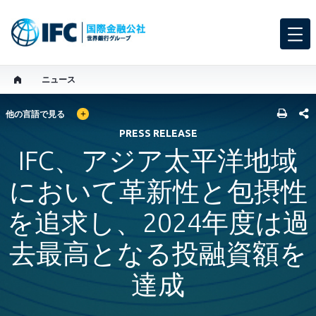
ニュース
GLOBAL LANGUAGE TOGGLER
SHARE
他の言語で見る
PRESS RELEASE
IFC、アジア太平洋地域
において革新性と包摂性
を追求し、2024年度は過
去最高となる投融資額を
達成