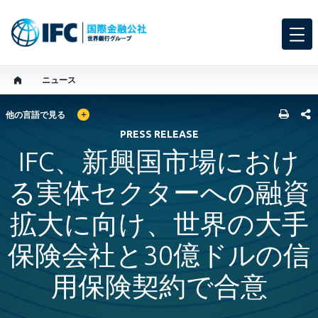
ニュース
GLOBAL LANGUAGE TOGGLER
SHARE
他の言語で見る
PRESS RELEASE
IFC、新興国市場におけ
る実体セクターへの融資
拡大に向け、世界の大手
保険会社と30億ドルの信
用保険契約で合意