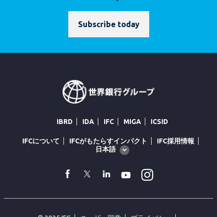
Subscribe today
IBRD
IDA
IFC
MIGA
ICSID
IFCについて
IFCがもたらすインパクト
IFC採用情報
Global
日本語
language
toggler
Instagram
facebook
Twitter
Linkedin
Youtube