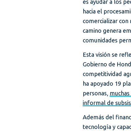
es ayudar a los pe
hacia el procesam
comercializar con
camino genera emp
comunidades perma
Esta visión se ref
Gobierno de Hondu
competitividad agr
ha apoyado 19 pla
personas,
muchas 
informal de subsi
Además del financi
tecnología y capa