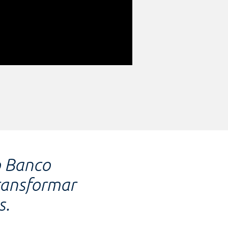
o Banco
ransformar
s.