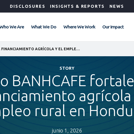
DISCLOSURES
INSIGHTS & REPORTS
NEWS
Who We Are
What We Do
Where We Work
Our Impact
CÓMO BANHCAFE FORTALECE EL FINANCIAMIENTO AGRÍCOLA Y EL EMPLEO RURAL EN HONDURAS
STORY
 BANHCAFE fortale
anciamiento agrícola 
pleo rural en Hondu
junio 1, 2026