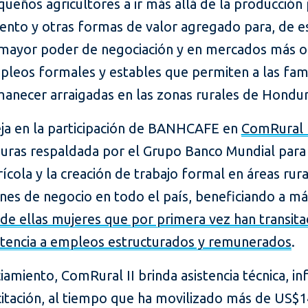
queños agricultores a ir más allá de la producción 
iento y otras formas de valor agregado para, de e
 mayor poder de negociación y en mercados más o
leos formales y estables que permiten a las fami
necer arraigadas en las zonas rurales de Hondur
leja en la participación de BANHCAFE en
ComRural I
ras respaldada por el Grupo Banco Mundial para 
ícola y la creación de trabajo formal en áreas rura
nes de negocio en todo el país, beneficiando a má
de ellas mujeres que por primera vez han transit
stencia a empleos estructurados y remunerados
.
amiento, ComRural II brinda asistencia técnica, in
citación, al tiempo que ha movilizado más de US$1