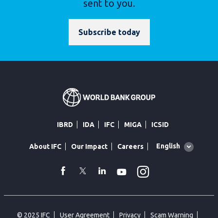
sent to you.
Subscribe today
IBRD
IDA
IFC
MIGA
ICSID
Global
English
About IFC
Our Impact
Careers
language
toggler
Instagram
WhatsApp
facebook
Twitter
Linkedin
Youtube
© 2025 IFC
User Agreement
Privacy
Scam Warning