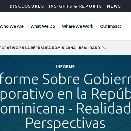
DISCLOSURES
INSIGHTS & REPORTS
NEWS
Who We Are
What We Do
Where We Work
Our Impact
INFORME SOBRE GOBIERNO CORPORATIVO EN LA REPÚBLICA DOMINICANA - REALIDAD Y PERSPECTIVAS
INFORME
nforme Sobre Gobier
porativo en la Repúb
ominicana - Realidad
Perspectivas