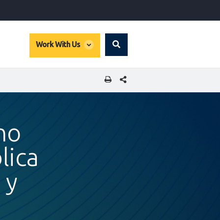
global
Work With Us
Search
dropdown
COMPARTIR ESTA PÁGINA
no
lica
 y