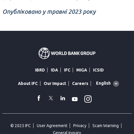
Опубліковано у травні 2023 року
IBRD
IDA
IFC
MIGA
ICSID
Global
English
About IFC
Our Impact
Careers
language
toggler
Instagram
WhatsApp
facebook
Twitter
Linkedin
Youtube
© 2025 IFC
User Agreement
Privacy
Scam Warning
General Inquiry