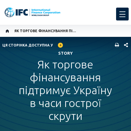
ЯК ТОРГОВЕ ФІНАНСУВАННЯ ПІДТРИМУЄ УКРАЇНУ В ЧАСИ ГОСТРОЇ СКРУТИ
GLOBAL LANGUAGE TOGGLER
SHARE
ЦЯ СТОРІНКА ДОСТУПНА У
STORY
Як торгове
фінансування
підтримує Україну
в часи гострої
скрути