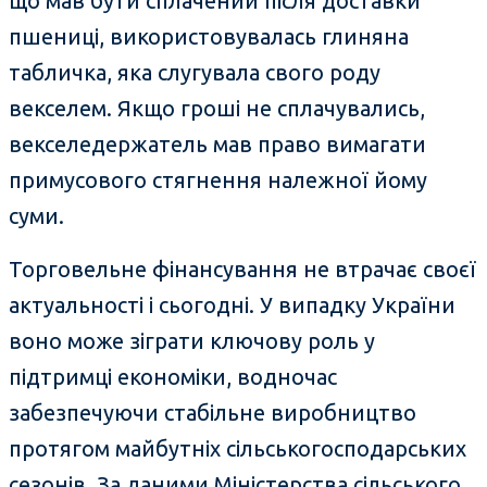
що мав бути сплачений після доставки
пшениці, використовувалась глиняна
табличка, яка слугувала свого роду
векселем. Якщо гроші не сплачувались,
векселедержатель мав право вимагати
примусового стягнення належної йому
суми.
Торговельне фінансування не втрачає своєї
актуальності і сьогодні. У випадку України
воно може зіграти ключову роль у
підтримці економіки, водночас
забезпечуючи стабільне виробництво
протягом майбутніх сільськогосподарських
сезонів. За даними Міністерства сільського