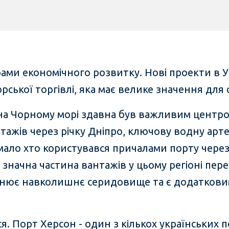
ми економічного розвитку. Нові проекти в У
ської торгівлі, яка має велике значення для 
на Чорному морі здавна був важливим центр
тажів через річку Дніпро, ключову водну арте
ало хто користувався причалами порту через 
 значна частина вантажів у цьому регіоні пе
днює навколишнє серидовище та є додатков
я. Порт Херсон - один з кількох українських п