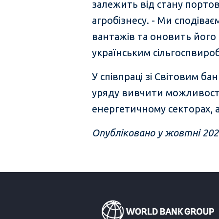
залежить від стану портово
агробізнесу. - Ми сподіва
вантажів та оновить його 
українським сільгоспвиро
У співпраці зі Світовим б
уряду вивчити можливості
енергетичному секторах, а
Опубліковано у жовтні 202