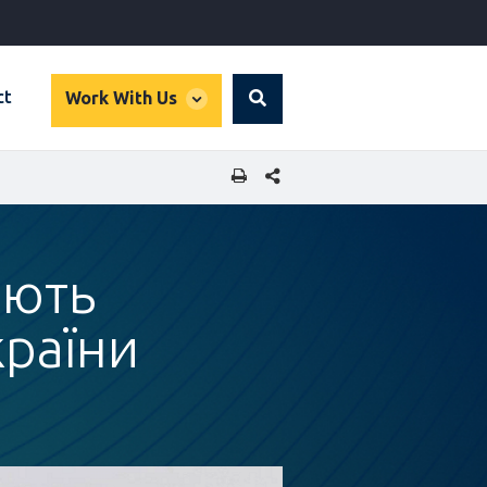
global
ct
Work With Us
Search
dropdown
SHARE THIS PAGE
ають
країни