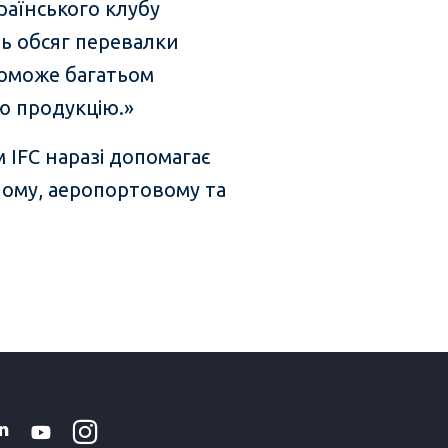
країнського клубу
ть обсяг перевалки
опоможе багатьом
ю продукцію.»
 IFC наразі допомагає
ному, аеропортовому та
Instagram
WhatsApp
k
tter
Linkedin
Youtube