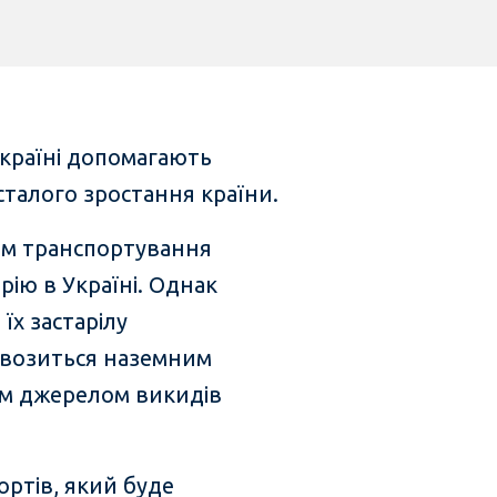
країні допомагають
сталого зростання країни.
ом транспортування
рію в Україні. Однак
їх застарілу
ревозиться наземним
им джерелом викидів
ортів, який буде