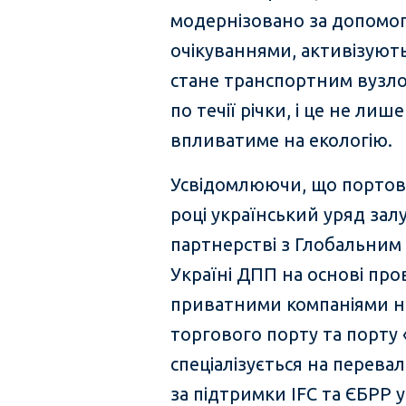
модернізовано за допомог
очікуваннями, активізуют
стане транспортним вузло
по течії річки, і це не л
впливатиме на екологію.
Усвідомлюючи, що портови
році український уряд зал
партнерстві з Глобальним
Україні ДПП на основі пр
приватними компаніями на
торгового порту та порту 
спеціалізується на перевал
за підтримки IFC та ЄБРР у