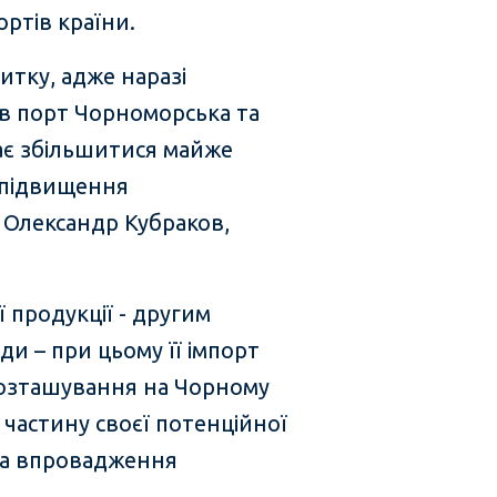
ртів країни.
итку, адже наразі
 в порт Чорноморська та
ає збільшитися майже
а підвищення
 Олександр Кубраков,
 продукції - другим
ди – при цьому її імпорт
е розташування на Чорному
 частину своєї потенційної
 та впровадження