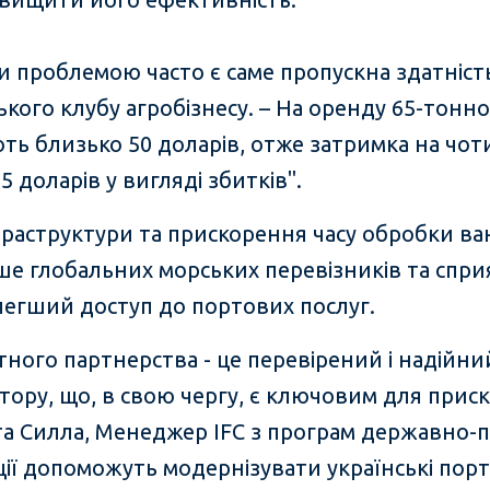
ки проблемою часто є саме пропускна здатність
ського клубу агробізнесу. – На оренду 65-тонн
ь близько 50 доларів, отже затримка на чот
5 доларів у вигляді збитків".
раструктури та прискорення часу обробки ван
ше глобальних морських перевізників та спри
легший доступ до портових послуг.
го партнерства - це перевірений і надійний 
ктору, що, в свою чергу, є ключовим для при
іта Силла, Менеджер IFC з програм державно-
иції допоможуть модернізувати українські пор