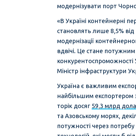
модернізувати порт Чорно
«В Україні контейнерні п
становлять лише 8,5% від 
модернізації контейнерно
вдвічі. Це стане потужни
конкурентоспроможності У
Міністр інфраструктури Ук
Україна є важливим експор
найбільшим експортером зе
торік досяг
59,3 млрд дол
та Азовському морях, декі
потужності через потребу
технологій, які могли б п