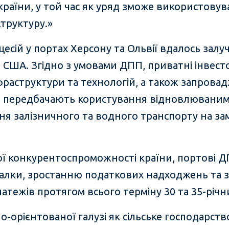
раїни, у той час як уряд зможе використову
труктуру.»
есій у портах Херсону та Ольвії вдалось залуч
в США. Згідно з умовами ДПП, приватні інвес
нфраструктури та технологій, а також запров
кі передбачають користування відновлюваним
я залізничного та водного транспорту на за
ї конкурентоспроможності країни, портові 
валки, зростанню податкових надходжень та 
латежів протягом всього терміну 30 та 35-річн
о-орієнтованої галузі як сільське господарст