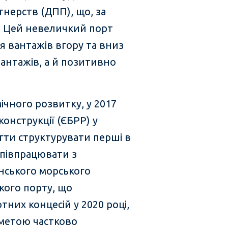
нерств (ДПП), що, за
. Цей невеличкий порт
 вантажів вгору та вниз
вантажів, а й позитивно
чного розвитку, у 2017
онструкції (ЄБРР) у
гти структурувати перші в
співпрацювати з
нського морського
кого порту, що
тних концесій у 2020 році,
з метою частково