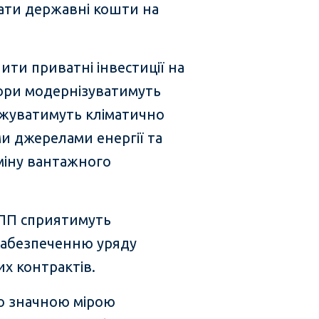
вати державні кошти на
ити приватні інвестиції на
тори модернізуватимуть
аджуватимуть кліматично
и джерелами енергії та
міну вантажного
ДПП сприятимуть
забезпеченню уряду
их контрактів.
во значною мірою