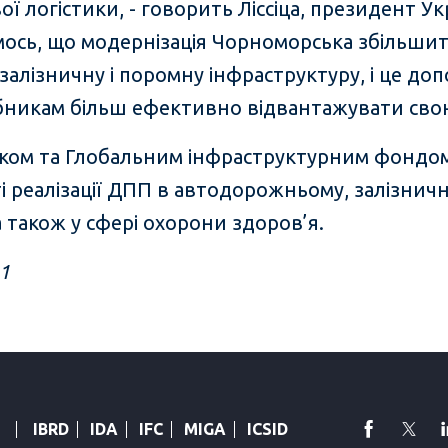
ї логістики, - говорить Ліссіца, президент У
ємось, що модернізація Чорноморська збільши
залізничну і поромну інфраструктуру, і це д
бникам більш ефективно відвантажувати сво
анком та Глобальним інфраструктурним фондом
 реалізації ДПП в автодорожньому, залізнич
 також у сфері охорони здоров’я.
1
faceboo
Twi
IBRD
IDA
IFC
MIGA
ICSID