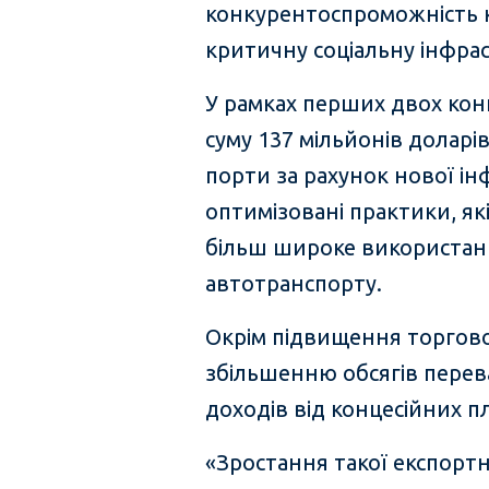
конкурентоспроможність к
критичну соціальну інфрас
У рамках перших двох конц
суму 137 мільйонів доларі
порти за рахунок нової і
оптимізовані практики, я
більш широке використанн
автотранспорту.
Окрім підвищення торгово
збільшенню обсягів пере
доходів від концесійних п
«Зростання такої експортн