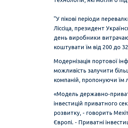
"У пікові періоди перевал
Ліссіца, президент Україн
день виробники витрачают
коштувати їм від 200 до 32
Модернізація портової інф
можливість залучити біль
компаній, пропонуючи їм 
«Модель державно-приватно
інвестицій приватного се
розвитку, - говорить Мех
Європі. - Приватні інвест