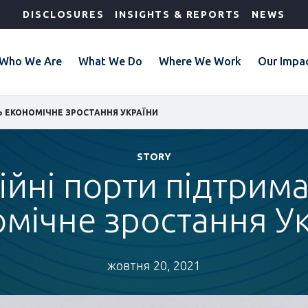
DISCLOSURES
INSIGHTS & REPORTS
NEWS
Who We Are
What We Do
Where We Work
Our Impa
 ЕКОНОМІЧНЕ ЗРОСТАННЯ УКРАЇНИ
STORY
ійні порти підтрим
мічне зростання У
жовтня 20, 2021