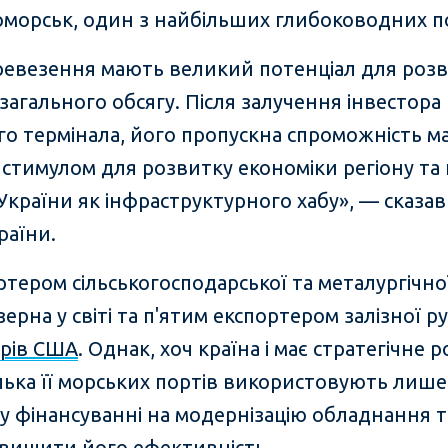
морськ, один з найбільших глибоководних по
еревезення мають великий потенціал для розв
загального обсягу. Після залучення інвестора
го термінала, його пропускна спроможність м
м стимулом для розвитку економіки регіону т
країни як інфраструктурного хабу», — сказав
раїни.
тером сільськогосподарської та металургічної
рна у світі та п'ятим експортером залізної ру
арів США
. Однак, хоч країна і має стратегічн
лька її морських портів використовують лише
 у фінансуванні на модернізацію обладнання
ідвищити його ефективність.