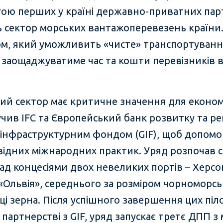
ою перших у країні державно-приватних парт
ь сектор морських вантажоперевезень країни
м, який уможливить «чисте» транспортування
ише заощаджуватиме час та кошти перевізників 
й сектор має критичне значення для економі
учив IFC та Європейський банк розвитку та рек
 інфраструктурним фондом (GIF), щоб допомо
овідних міжнародних практик. Уряд розпочав 
д концесіями двох невеликих портів – Херсо
«Ольвія», середнього за розміром чорноморсь
ці зерна. Після успішного завершення цих піло
 партнерстві з GIF, уряд запускає третє ДПП 