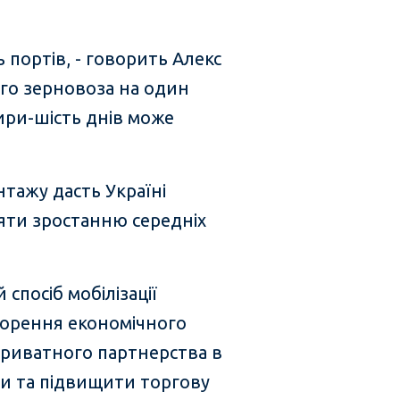
 портів, - говорить Алекс
ого зерновоза на один
ири-шість днів може
тажу дасть Україні
яти зростанню середніх
спосіб мобілізації
скорення економічного
приватного партнерства в
ти та підвищити торгову