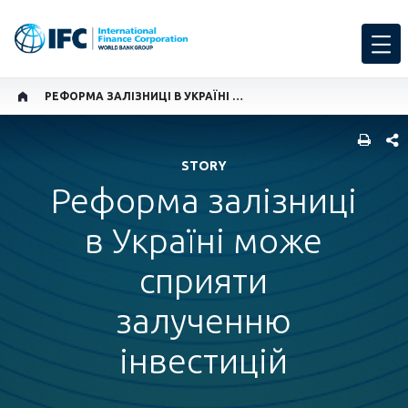
РЕФОРМА ЗАЛІЗНИЦІ В УКРАЇНІ МОЖЕ СПРИЯТИ ЗАЛУЧЕННЮ ІНВЕСТИЦІЙ
SHARE
STORY
Реформа залізниці
в Україні може
сприяти
залученню
інвестицій