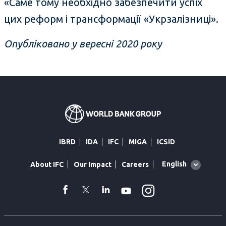
«Саме тому необхідно забезпечити успіх
цих реформ і трансформації «Укрзалізниці».
Опубліковано у вересні 2020 року
IBRD
IDA
IFC
MIGA
ICSID
Global
English
About IFC
Our Impact
Careers
language
toggler
Instagram
WhatsApp
facebook
Twitter
Linkedin
Youtube