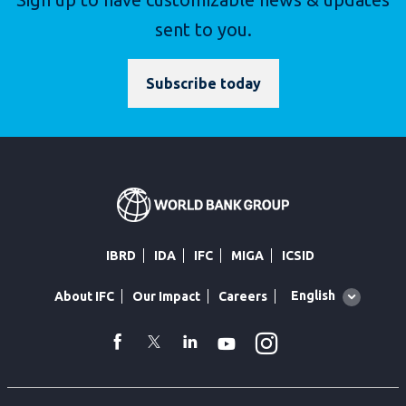
sent to you.
Subscribe today
IBRD
IDA
IFC
MIGA
ICSID
Global
English
About IFC
Our Impact
Careers
language
toggler
Instagram
WhatsApp
facebook
Twitter
Linkedin
Youtube