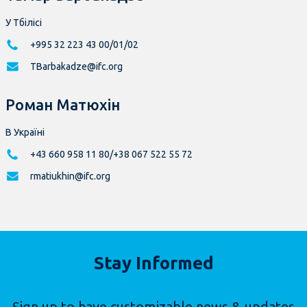
У Тбілісі
+995 32 223 43 00/01/02
TBarbakadze@ifc.org
Роман Матюхін
В Україні
+43 660 958 11 80/+38 067 522 55 72
rmatiukhin@ifc.org
Stay Informed
Sign up to have customizable news & updates