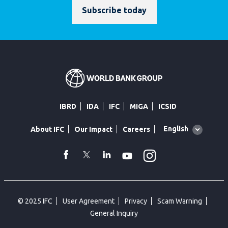
Subscribe today
IBRD
IDA
IFC
MIGA
ICSID
Global
English
About IFC
Our Impact
Careers
language
toggler
Instagram
WhatsApp
facebook
Twitter
Linkedin
Youtube
© 2025 IFC
User Agreement
Privacy
Scam Warning
General Inquiry