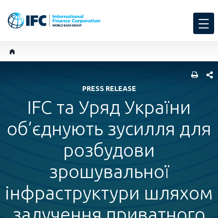
SHARE
PRESS RELEASE
IFC та Уряд України
об’єднують зусилля для
розбудови
зрошувальної
інфраструктури шляхом
залучення приватного