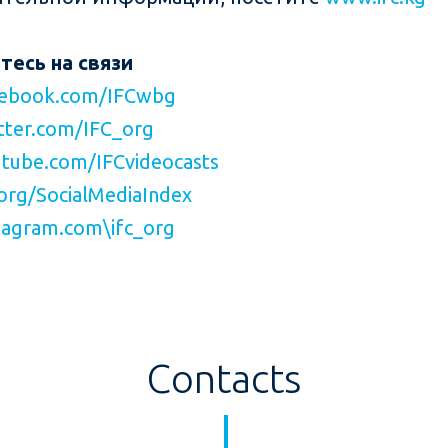
тесь на связи
ebook.com/IFCwbg
ter.com/IFC_org
tube.com/IFCvideocasts
org/SocialMediaIndex
agram.com\ifc_org
Contacts