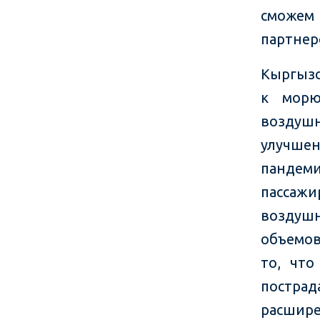
сможем 
партнер
Кыргызс
к морю
воздуш
улучшен
пандеми
пассаж
воздушн
объемов
то, что
постра
расшир