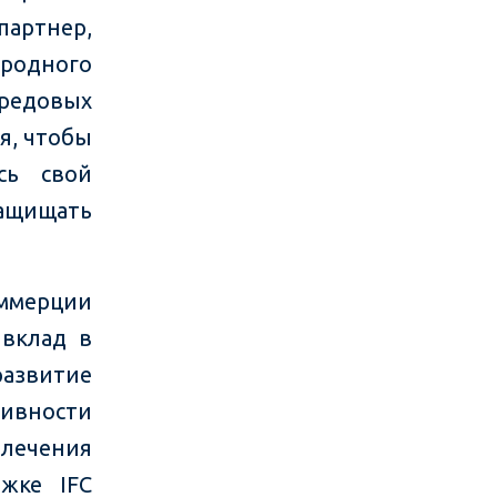
партнер,
родного
редовых
я, чтобы
сь свой
ащищать
ммерции
 вклад в
азвитие
ивности
влечения
жке IFC