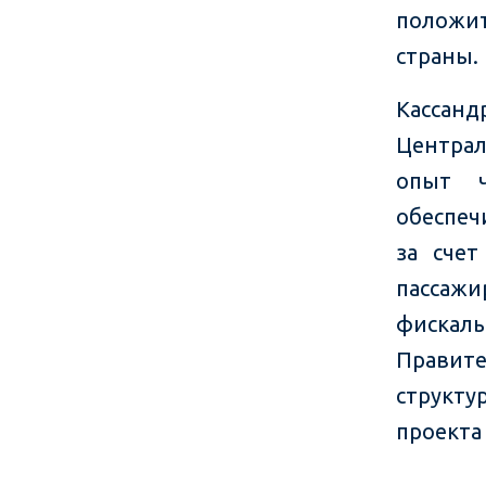
положит
страны.
Кассан
Центра
опыт ч
обеспеч
за счет
пассаж
фискаль
Правите
структу
проекта