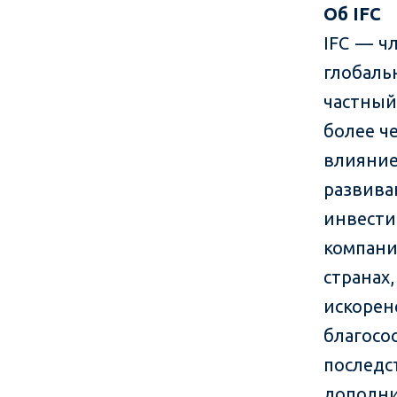
Об
IFC
IFC — ч
глобал
частны
более че
влиян
развив
инвести
компан
страна
искоре
благос
послед
дополни