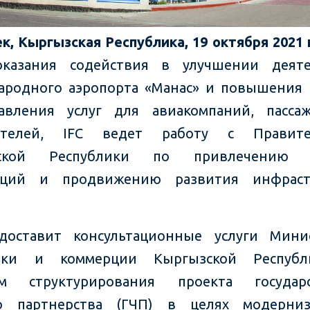
ек, Кыргызская Республика, 19 октября 2021 
оказания содействия в улучшении деяте
родного аэропорта «Манас» и повышения 
тавления услуг для авиакомпаний, пасса
ителей, IFC ведет работу с Правите
зской Республики по привлечению ч
иций и продвижению развития инфраст
доставит консультационные услуги Мини
ики и коммерции Кыргызской Респуб
ам структурирования проекта государс
го партнерства (ГЧП) в целях модерни