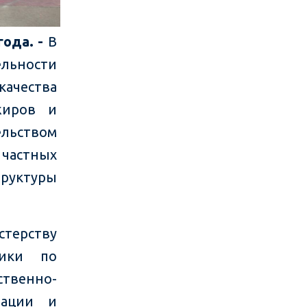
года. -
В
льности
качества
жиров и
льством
астных
руктуры
стерству
лики по
твенно-
зации и