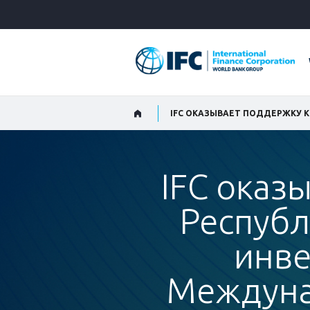
Skip
to
Main
Navigation
IFC оказ
Республ
инве
Междуна