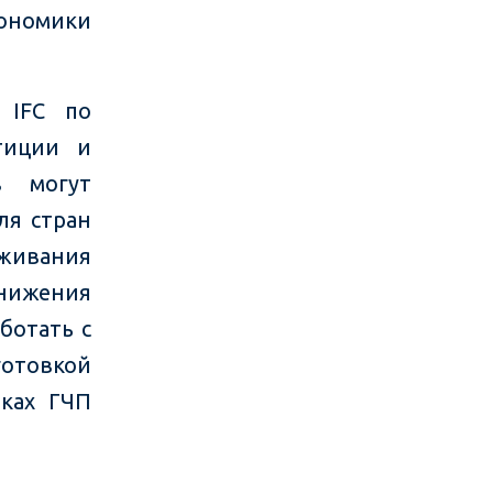
кономики
 IFC по
тиции и
в могут
ля стран
уживания
нижения
ботать с
готовкой
мках ГЧП