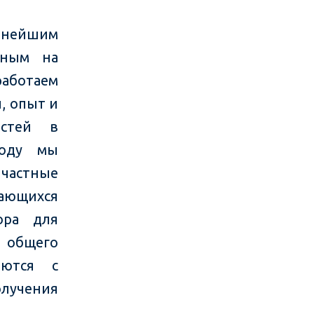
упнейшим
нным на
аботаем
л, опыт и
стей в
году мы
 частные
ающихся
ора для
 общего
рются с
лучения