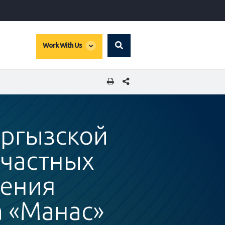
global
Work With Us
Search
dropdown
SHARE THIS PAGE
ыргызской
 частных
рения
 «Манас»