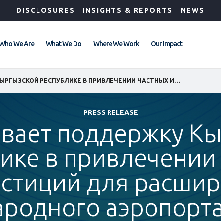
DISCLOSURES
INSIGHTS & REPORTS
NEWS
Who We Are
What We Do
Where We Work
Our Impact
IFC ОКАЗЫВАЕТ ПОДДЕРЖКУ КЫРГЫЗСКОЙ РЕСПУБЛИКЕ В ПРИВЛЕЧЕНИИ ЧАСТНЫХ ИНВЕСТИЦИЙ ДЛЯ РАСШИРЕНИЯ МЕЖДУНАРОДНОГО АЭРОПОРТА «МАНАС»
PRESS RELEASE
ывает поддержку К
ике в привлечении
стиций для расши
родного аэропорта