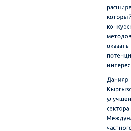
расшире
которы
конкур
методов
оказат
потенц
интерес
Данияр
Кыргызс
улучше
сектор
Междуна
частно