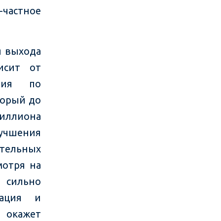
-частное
я выхода
исит от
илия по
торый до
миллиона
учшения
ительных
мотря на
, сильно
зация и
 окажет