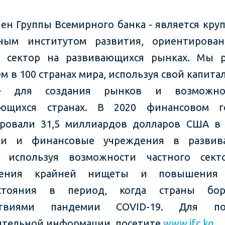
лен Группы Всемирного банка - является кр
ьным институтом развития, ориентирова
й сектор на развивающихся рынках. Мы р
м в 100 странах мира, используя свой капита
ие для создания рынков и возможно
ающихся странах. В 2020 финансовом 
ровали 31,5 миллиардов долларов США в
ии и финансовые учреждения в развив
х, используя возможности частного сект
нения крайней нищеты и повышения
остояния в период, когда страны бо
ствиями пандемии COVID-19. Для по
тельной информации, посетите
www.ifc.kg