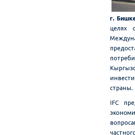
г. Бишк
целях 
Междуна
предос
потреб
Кыргы
инвест
страны.
IFC пре
эконом
вопрос
частно