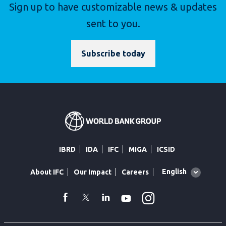
Sign up to have customizable news & updates
sent to you.
Subscribe today
IBRD
IDA
IFC
MIGA
ICSID
Global
English
About IFC
Our Impact
Careers
language
toggler
Instagram
WhatsApp
facebook
Twitter
Linkedin
Youtube