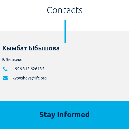
Contacts
Кымбат Ыбышова
В Бишкеке
+996 312 626135
kybyshova@ifc.org
Stay Informed