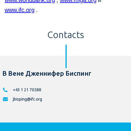
www.worldbank.org
,
www.miga.org
и
www.ifc.org
.
Contacts
В Вене Дженнифер Биспинг
+43 1 21 70588
jbisping@ifc.org