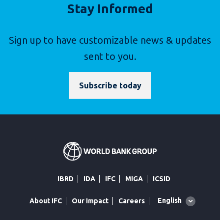
Stay Informed
Sign up to have customizable news & updates
sent to you.
Subscribe today
IBRD
IDA
IFC
MIGA
ICSID
Global
English
About IFC
Our Impact
Careers
language
toggler