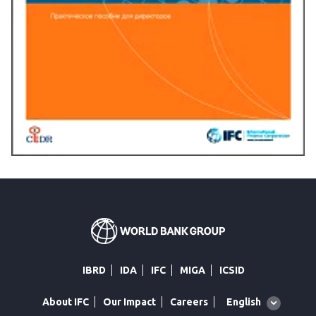
IBRD
IDA
IFC
MIGA
ICSID
Global
English
About IFC
Our Impact
Careers
language