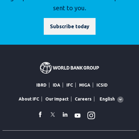
sent to you.
Subscribe today
IBRD
IDA
IFC
MIGA
ICSID
Global
English
About IFC
Our Impact
Careers
language
toggler
Instagram
WhatsApp
facebook
Twitter
Linkedin
Youtube