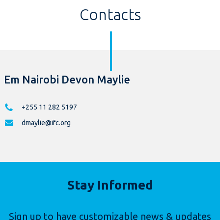
Contacts
Em Nairobi Devon Maylie
+255 11 282 5197
dmaylie@ifc.org
Stay Informed
Sign up to have customizable news & updates