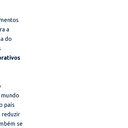
imentos
ra a
sa do
s
orativos
o
o mundo
o país
 reduzir
também se