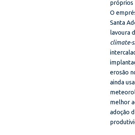
próprios
O emprés
Santa Ad
lavoura d
climate-
intercala
implantaç
erosão n
ainda usa
meteorol
melhor a
adoção d
produtivi