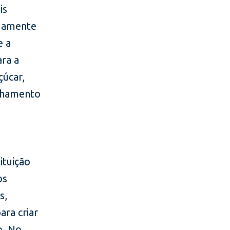
is
adamente
e a
ara a
çúcar,
ilhamento
ituição
os
s,
ara criar
o. No