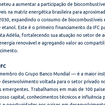
teu a aumentar a participação de biocombustíve
veis na matriz energética brasileira para aproxim
2030, expandindo o consumo de biocombustíveis 
 etanol. Este é o primeiro financiamento da IFC p
ta Adélia, fortalecendo sua atuação no setor de a
 energia renovável e agregando valor ao compart
cimento.
IFC
membro do Grupo Banco Mundial — é a maior inst
e desenvolvimento voltada para o setor privado n
 emergentes. Trabalhamos em mais de 100 paíse
sso capital, conhecimentos técnicos e influência p
 e oportunidades nos países em desenvolviment