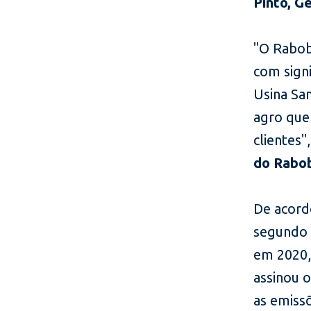
Pinto, G
"O Rabob
com signi
Usina Sa
agro que
clientes
do Rabob
De acord
segundo 
em 2020,
assinou 
as emiss