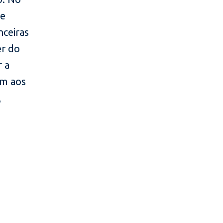
de
nceiras
er do
r a
em aos
,