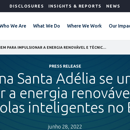
DISCLOSURES
INSIGHTS & REPORTS
NEWS
Who We Are
What We Do
Where We Work
Our Impa
IFC E USINA SANTA ADÉLIA SE UNEM PARA IMPULSIONAR A ENERGIA RENOVÁVEL E TÉCNICAS AGRÍCOLAS INTELIGENTES NO BRASIL
PRESS RELEASE
ina Santa Adélia se 
r a energia renovável
olas inteligentes no 
junho 28, 2022