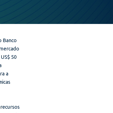
o Banco
o mercado
e US$ 50
a
ra a
nicas
 recursos