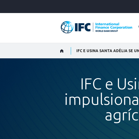
Skip
to
Main
Navigation
IFC e Us
impulsiona
agríc