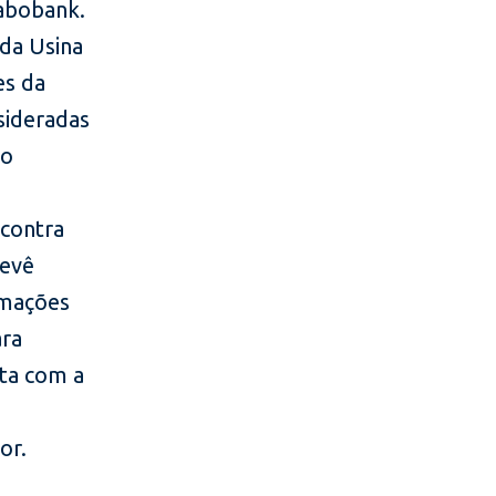
Rabobank.
da Usina
es da
nsideradas
ão
 contra
revê
rmações
ara
ta com a
or.