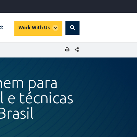
global
ct
Work With Us
Search
dropdown
SHARE THIS PAGE
unem para
 e técnicas
Brasil