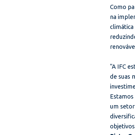
Como par
na imple
climática
reduzind
renovável
"A IFC e
de suas 
investime
Estamos 
um setor 
diversifi
objetivo