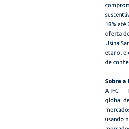
comprome
sustentá
18% até 
oferta de
Usina San
etanol e
de conhe
Sobre a 
A IFC — 
global d
mercados
usando no
mercados