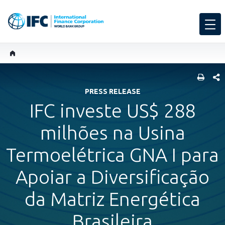
SHARE
PRESS RELEASE
IFC investe US$ 288
milhões na Usina
Termoelétrica GNA I para
Apoiar a Diversificação
da Matriz Energética
Brasileira