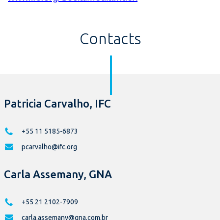
Contacts
Patricia Carvalho, IFC
+55 11 5185-6873
pcarvalho@ifc.org
Carla Assemany, GNA
+55 21 2102-7909
carla.assemany@gna.com.br