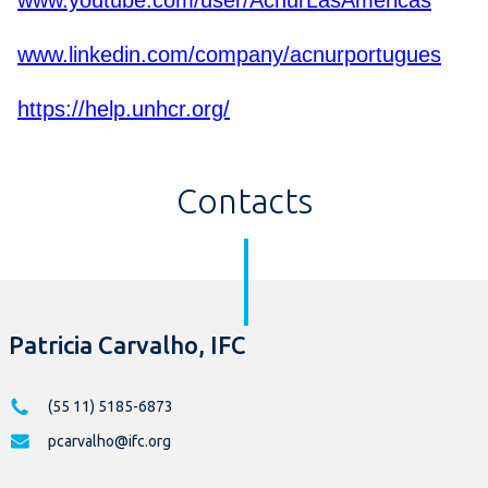
www.youtube.com/user/AcnurLasAmericas
www.linkedin.com/company/acnurportugues
https://help.unhcr.org/
Contacts
Patricia Carvalho, IFC
(55 11) 5185-6873
pcarvalho@ifc.org