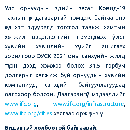
Улс орнуудын эдийн засаг Ковид-19
тахлын үр дагавартай тэмцэж байгаа энэ
үед хэт ядууралд төгсгөл тавьж, хамтын
хөгжил цэцэглэлтийг нэмэгдүүлэх үйлст
хувийн хэвшлийн хүчийг ашиглах
зорилгоор ОУСК 2021 оны санхүүгийн жилд
түүхэн дээд хэмжээ болох 31.5 тэрбум
долларыг хөгжиж буй орнуудын хувийн
компаниуд, санхүүгийн байгууллагуудад
олгохоор болсон. Дэлгэрэнгүй мэдээллийг
www.ifc.org
,
www.ifc.org/infrastructure
,
www.ifc.org/cities
хаягаар орж үзнэ үү.
Бидэнтэй холбоотой байгаарай.