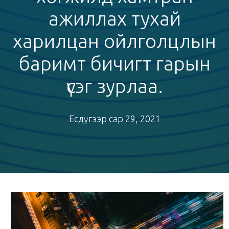
ажиллах тухай
харилцан ойлголцлын
баримт бичигт гарын
үсэг зурлаа.
Есдүгээр сар 29, 2021