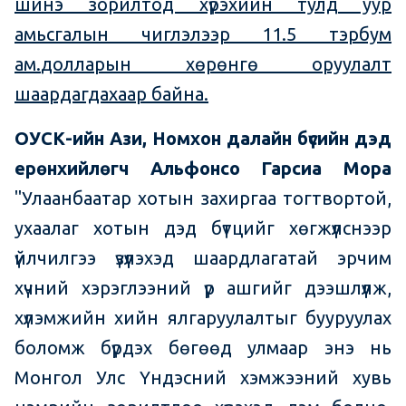
шинэ зорилтод хүрэхийн тулд уур
амьсгалын чиглэлээр 11.5 тэрбум
ам.
долларын хөрөнгө оруулалт
шаардагдахаар байна.
ОУСК-ийн Ази, Номхон
д
алайн бүсийн дэд
ерөнхийлөгч Альфонсо Гарсиа Мора
"Улаанбаатар хотын захиргаа тогтвортой,
ухаалаг хотын дэд бүтцийг хөгжүүлснээр
үйлчилгээ үзүүлэхэд шаардлагатай эрчим
хүчний хэрэглээний үр ашгийг дээшлүүлж,
хүлэмжийн хийн ялгаруулалтыг бууруулах
боломж бүрдэх бөгөөд улмаар энэ нь
Монгол Улс Үндэсний хэмжээний хувь