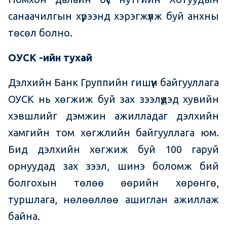
санаачилгын хүрээнд хэрэгжүүлж буй анхны
төсөл болно.
ОУСК -ийн тухай
Дэлхийн Банк Группийн гишүүн байгууллага
ОУСК нь хөгжиж буй зах зээлүүдэд хувийн
хэвшлийг дэмжин ажилладаг дэлхийн
хамгийн том хөгжлийн байгууллага юм.
Бид дэлхийн хөгжиж буй 100 гаруй
орнуудад зах зээл, шинэ боломж бий
болгохын төлөө өөрийн хөрөнгө,
туршлага, нөлөөллөө ашиглан ажиллаж
байна.