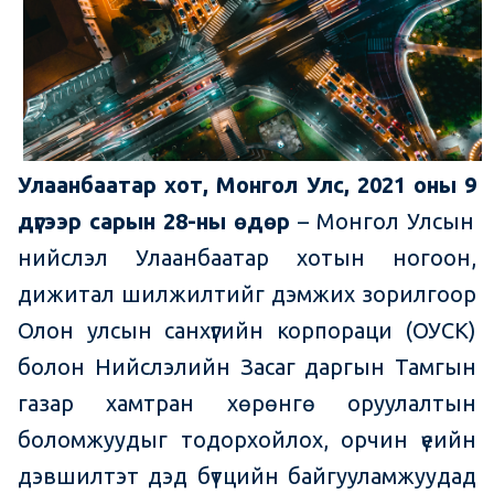
Улаанбаатар хот, Монгол
У
лс, 2021 оны 9
дүгээр
сарын 28
-ны өдөр
– Монгол Улсын
нийслэл Улаанбаатар хотын ногоон,
дижитал шилжилтийг дэмжих зорилгоор
Олон улсын санхүүгийн корпораци (ОУСК)
болон Нийслэлийн Засаг даргын Тамгын
газар хамтран хөрөнгө оруулалтын
боломжуудыг тодорхойлох, орчин үеийн
дэвшилтэт дэд бүтцийн байгууламжуудад