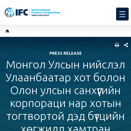
SHARE
PRESS RELEASE
Монгол Улсын нийслэл
Улаанбаатар хот болон
Олон улсын санхүүгийн
корпораци нар хотын
тогтвортой дэд бүтцийн
хөгжилд хамтран