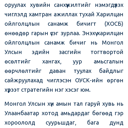
оруулах хувийн санхүүжилтийг нэмэгдүүлэх
чиглэлд хамтран ажиллах тухай Харилцан
ойлголцлын санамж бичигт (ХОСБ)
өнөөдөр гарын үсэг зурлаа. Энэхүү харилцан
ойлголцлын санамж бичиг нь Монгол
Улсын эдийн засгийн тогтвортой
өсөлтийг хангах, уур амьсгалын
өөрчлөлтийг даван туулах байдлыг
сайжруулахад чиглэсэн ОУСК-ийн өргөн
хүрээт стратегийн нэг хэсэг юм.
Монгол Улсын хүн амын тал гаруй хувь нь
Улаанбаатар хотод амьдардаг бөгөөд гэр
хороололд суурьшдаг, бага дунд