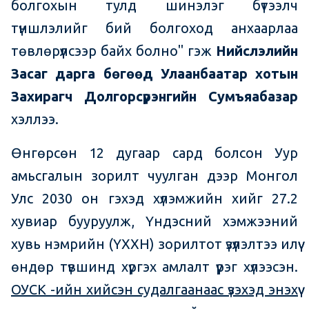
болгохын тулд шинэлэг бүтээлч
түншлэлийг бий болгоход анхаарлаа
төвлөрүүлсээр байх болно" гэж
Нийслэлийн
Засаг дарга бөгөөд Улаанбаатар хотын
Захирагч Долгорсүрэнгийн Сумъяабазар
хэллээ.
Өнгөрсөн 12 дугаар сард болсон Уур
амьсгалын зорилт чуулган дээр Монгол
Улс 2030 он гэхэд хүлэмжийн хийг 27.2
хувиар бууруулж, Үндэсний хэмжээний
хувь нэмрийн (ҮХХН) зорилтот үзүүлэлтээ илүү
өндөр түвшинд хүргэх амлалт үүрэг хүлээсэн.
ОУСК -ийн хийсэн судалгаанаас үзэхэд энэхүү