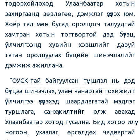
тодорхойлоход Улаанбаатар хотын
захиргаанд зөвлөгөө, дэмжлэг үзүүлэх юм.
Хоёр тал мөн бусад оролцогч талуудтай
хамтран хотын тогтвортой дэд бүтэц,
үйлчилгээнд хувийн хэвшлийг даруй
татан оролцуулах бүтцийн шинэчлэлийг
дэмжиж ажиллана.
"ОУСК-тай байгуулсан түншлэл нь дэд
бүтцээ шинэчлэх, улам чанартай тохижилт
үйлчилгээ үзүүлэхэд шаардлагатай мэдлэг
туршлага, санхүүжилтийг олж авахад
Улаанбаатар хотод тусална. Бид хотоо илүү
ногоон, ухаалаг, өрсөлдөх чадвартай