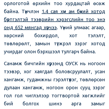
орлоготой өрхийн тоо хурдацтай өсөж
байна. Түүнчлэн
1.4 сая хүн ам бүхий хотод
бүртгэлтэй тээврийн хэрэгслийн тоо энэ
онд 652 мянгад хүрчээ
. Үүний улмаас агаар,
хөрсний бохирдол, хот тэлэлт,
төвлөрөлт, замын түгжрэл зэрэг хотод
учирдаг олон бэрхшээл тулгарч байна.
Санамж бичгийн хүрээнд ОУСК нь ногоон
тээвэр, хог хаягдал боловсруулалт, усан
хангамж, гудамжны гэрэлтүүлэг, төвлөрсөн
дулаан хангамж, ногоон орон сууц зэрэг
гол гол чиглэлээр тогтвортой хөгжлийг
бий болгох шинэ арга замыг