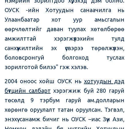
нэмрийн зорилтдоо хүрэхэд дэм болно.
ОУСК -ийн Хотуудын санаачилга нь
Улаанбаатар хот уур амьсгалын
өөрчлөлтийг даван туулах хөтөлбөрөө
амжилттай хэрэгжүүлэхийн тулд
санхүүжилтийн эх үүсвэрээ төрөлжүүлэн,
боловсронгуй болгоход туслах
зорилготой билээ" гэж хэлэв.
2004 оноос хойш ОУСК нь
хотуудын дэд
бүтцийн
салбарт
хэрэгжиж буй 280 гаруй
төсөлд 9 тэрбум гаруй ам.долларын
хөрөнгө оруулалт татан оруулсан. Тэгвэл,
энэхүү санамж бичиг нь ОУСК –иас Зүүн Ази,
Номхон далайн бүс нутгийн Хотуудын