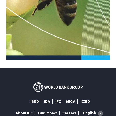
IBRD
IDA
IFC
MIGA
ICSID
Global
English
About IFC
Our Impact
Careers