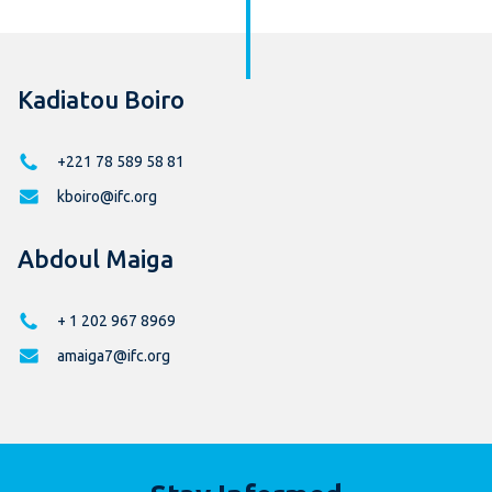
Kadiatou Boiro
+221 78 589 58 81
kboiro@ifc.org
Abdoul Maiga
+ 1 202 967 8969
amaiga7@ifc.org