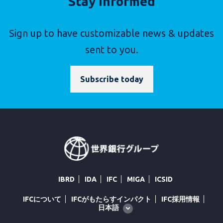
Stay Informed
Sign up to have customizable news & updates
sent to you.
Subscribe today
IBRD
IDA
IFC
MIGA
ICSID
IFCについて
IFCがもたらすインパクト
IFC採用情報
Global
日本語
language
toggler