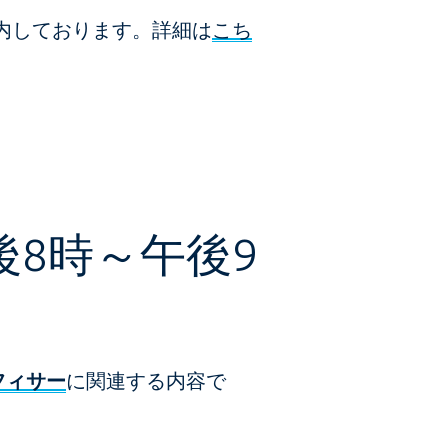
内しております。詳細は
こち
後8時～午後9
フィサー
に関連する内容で