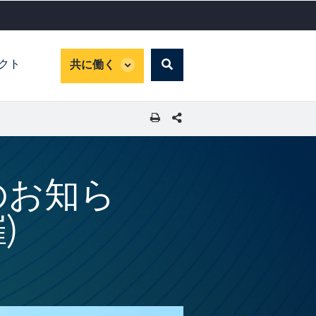
global
パクト
共に働く
Search
dropdown
SHARE THIS PAGE
のお知ら
)