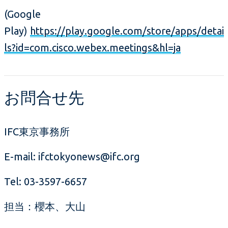
(Google
Play)
https://play.google.com/store/apps/detai
ls?id=com.cisco.webex.meetings&hl=ja
お問合せ先
IFC東京事務所
E-mail: ifctokyonews@ifc.org
Tel: 03-3597-6657
担当：櫻本、大山