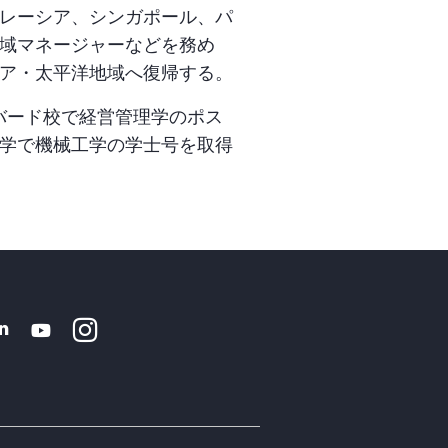
レーシア、シンガポール、パ
域マネージャーなどを務め
ア・太平洋地域へ復帰する。
バード校で経営管理学のポス
学で機械工学の学士号を取得
Instagram
k
tter
Linkedin
Youtube