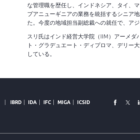
な管理職を歴任し、インドネシア、タイ、マ
プアニューギニアの業務を統括するシニア地
た。今度の地域担当副総裁への就任で、アジ
スリ氏はインド経営大学院（IIM）アーメダ
ト・グラデュエート・ディプロマ、デリー大
している。
faceboo
Twi
IBRD
IDA
IFC
MIGA
ICSID