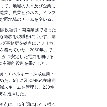
して、地域の人々及び企業に
造業、農業ビジネス、インフ
む同地域のチームを率いる。
国際投融資・開発業務で培った
な経験を現職務に活かす。副
ルグ事務所を拠点にアフリカ
務めていた。2030年まで
、かつ安定した電力を届ける
げに主導的役割を果たした。
気候・エネルギー・採取産業・
た。6年に及ぶMIGA在籍期
減スキームを管理し、250件
与を指揮した。
を拠点に、15年間にわたり様々