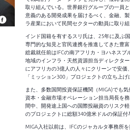
取り組んでいる。世界銀行グループの一員と
意義のある開発成果を届けるべく、金融、製
facebook
ラ産業において民間セクターの動員に取り組
インド国籍を有するスリ氏は、25年に及ぶ
専門的な知見と官民連携を推進してきた豊富
総裁就任前はIFCの南アフリカ・ヨハネスブ
地域のインフラ・天然資源担当ディレクターを
にアフリカの3億人の人々にクリーンで安価
「ミッション300」プロジェクトの立ち上
また、多数国間投資保証機関（MIGA)でも
資本・金融市場オペレーション担当局長を務め
間中、開発途上国への国際投融資のリスク軽
のプロジェクトに総額340億米ドルの保証付
MIGA入社以前は、IFCのジャカルタ事務所