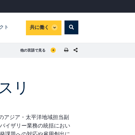
global
パクト
共に働く
Search
dropdown
GLOBAL LANGUAGE TOGGLER
SHARE THIS PAGE
他の言語で見る
スリ
)のアジア・太平洋地域担当副
バイザリー業務の統括におい
発課題への対応や雇用創出に