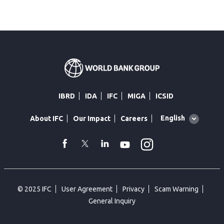
IBRD
IDA
IFC
MIGA
ICSID
Global
English
About IFC
Our Impact
Careers
language
toggler
Instagram
WhatsApp
facebook
Twitter
Linkedin
Youtube
© 2025 IFC
User Agreement
Privacy
Scam Warning
General Inquiry