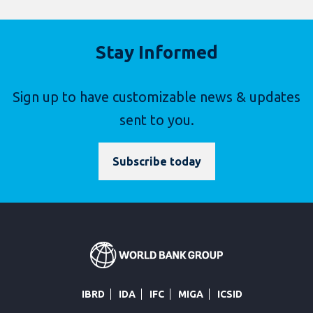
Stay Informed
Sign up to have customizable news & updates
sent to you.
Subscribe today
IBRD
IDA
IFC
MIGA
ICSID