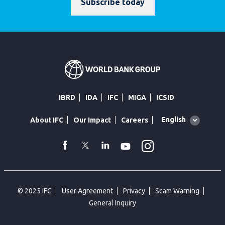
Subscribe today
IBRD
IDA
IFC
MIGA
ICSID
Global
English
About IFC
Our Impact
Careers
language
toggler
Instagram
WhatsApp
facebook
Twitter
Linkedin
Youtube
© 2025 IFC
User Agreement
Privacy
Scam Warning
General Inquiry