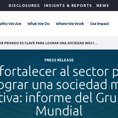
DISCLOSURES
INSIGHTS & REPORTS
NEWS
Who We Are
What We Do
Where We Work
Our Impact
EN CHILE, FORTALECER AL SECTOR PRIVADO ES CLAVE PARA LOGRAR UNA SOCIEDAD MÁS INCLUSIVA Y PRODUCTIVA: INFORME DEL GRUPO BANCO MUNDIAL
PRESS RELEASE
 fortalecer al sector 
lograr una sociedad m
tiva: informe del Gr
Mundial