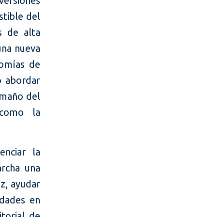
versiones
tible del
s de alta
 una nueva
nomías de
o abordar
tamaño del
 como la
enciar la
archa una
z, ayudar
idades en
itorial de