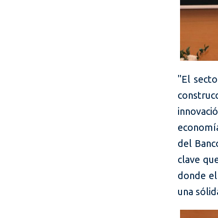
"El secto
constru
innovaci
economía
del Banco
clave que
donde el
una sólid