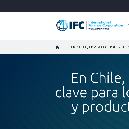
Skip
to
Main
Navigation
En Chile,
clave para 
y produc