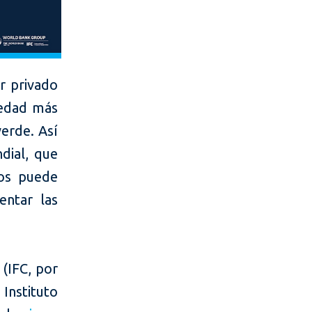
or privado
iedad más
verde. Así
dial, que
cos puede
entar las
 (IFC, por
 Instituto