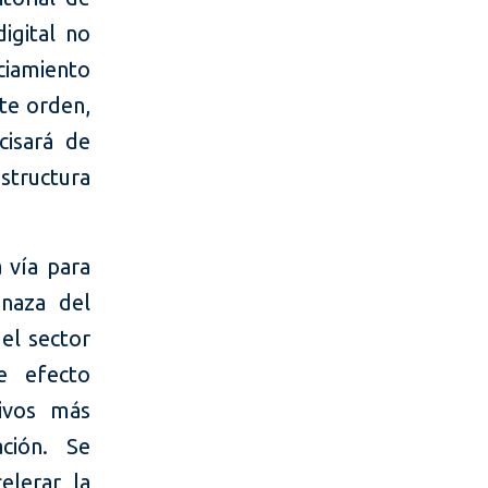
igital no
ciamiento
ste orden,
cisará de
structura
a vía para
enaza del
 el sector
e efecto
tivos más
ción. Se
elerar la