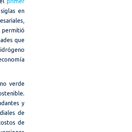
 el
primer
siglas en
sariales,
, permitió
idades que
hidrógeno
 economía
eno verde
stenible.
ndantes y
diales de
 costos de