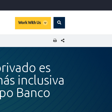
global
Work With Us
Search
dropdown
COMPARTIR ESTA PÁGINA
privado es
ás inclusiva
upo Banco