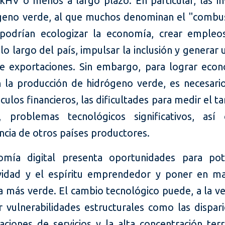
kHV o menos a largo plazo. En particular, las in
geno verde, al que muchos denominan el "combus
 podrían ecologizar la economía, crear empleo
 lo largo del país, impulsar la inclusión y generar
e exportaciones. Sin embargo, para lograr eco
n la producción de hidrógeno verde, es necesari
culos financieros, las dificultades para medir el 
, problemas tecnológicos significativos, así
cia de otros países productores.
mía digital presenta oportunidades para pot
vidad y el espíritu emprendedor y poner en m
 más verde. El cambio tecnológico puede, a la ve
r vulnerabilidades estructurales como las dispar
aciones de servicios y la alta concentración terr