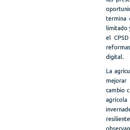
oportuni
termina 
limitado 
el CPSD 
reformas
digital.
La agricu
mejorar 
cambio cl
agrícol
invernad
resilie
observan