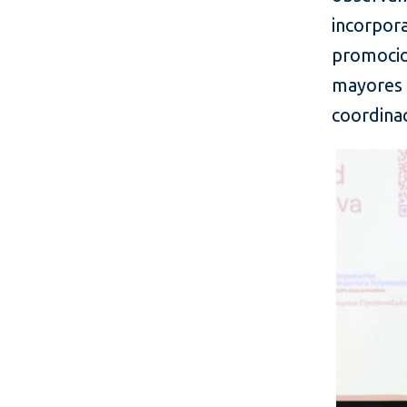
incorpor
promoci
mayores e
coordinac