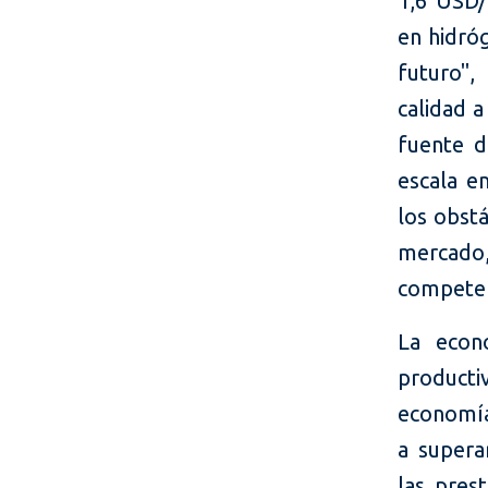
1,6 USD/
en hidró
futuro",
calidad a
fuente d
escala e
los obstá
mercado
competen
La econo
producti
economía
a supera
las prest