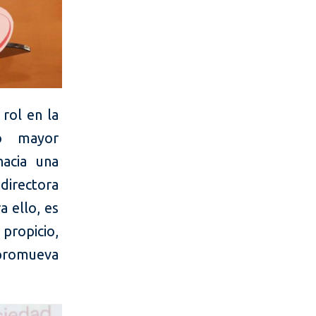
 rol en la
do mayor
hacia una
directora
a ello, es
 propicio,
 promueva